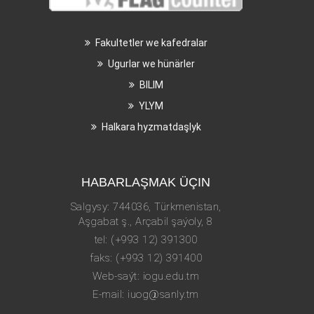
Fakultetler we kafedralar
Ugurlar we hünärler
BILIM
YLYM
Halkara hyzmatdaşlyk
HABARLAŞMAK ÜÇIN
Salgysy: 744036, Türkmenistan,
Aşgabat ş., Arçabil şaýoly, 8
tel: (+993 12) 391300
faks: (+993 12) 391400
Web-saýt: iogu.edu.tm
E-mail: iuog@sanly.tm