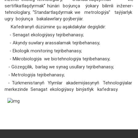
sertifikatlaşdyrmak” hünäri boýunça ýokary bilimli inžener-
tehnologlary, “Standartlaşdyrmak we metrologiýa” taýýarlyk
ugry boýunça bakalawrlary goýberýär.
Kafedranyň düzümine şu aşakdakylar degişlidir:
- Senagat ekologiýasy tejribehanasy;
- Akyndy suwlary arassalamak tejribehanasy;
- Ekologik monitoring tejribehanasy;
- Mikrobiologiýa we biotehnologiýa tejribehanasy;
- Gözegçilik, barlag we synag usullary tejribehanasy;
- Metrologiýa tejribehanasy;
- Türkmenistanyň Ylymlar akademiýasynyň Tehnologiýalar
merkezinde Senagat ekologiýasy binýatlyk kafedrasy.