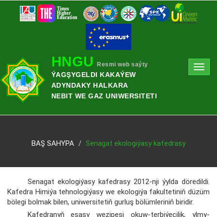
HNGU
Resmi web saýty
Toggl
ÝAGŞYGELDI KAKAÝEW
navig
ADYNDAKY HALKARA
NEBIT WE GAZ UNIWERSITETI
BAŞ SAHYPA
Senagat ekologiýasy kafedrasy
Senagat ekologiýasy kafedrasy 2012-nji ýylda döredildi.
Kafedra Himiýa tehnologiýasy we ekologiýa fakultetiniň düzüm
bölegi bolmak bilen, uniwersitetiň gurluş bölümleriniň biridir.
Kafedranyň esasy wezipesi okuw-terbiýeçilik, ylmy-