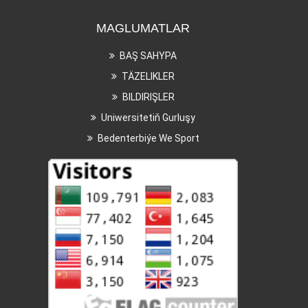
MAGLUMATLAR
BAŞ SAHYPA
TÄZELIKLER
BILDIRIŞLER
Uniwersitetiň Gurluşy
Bedenterbiýe We Sport