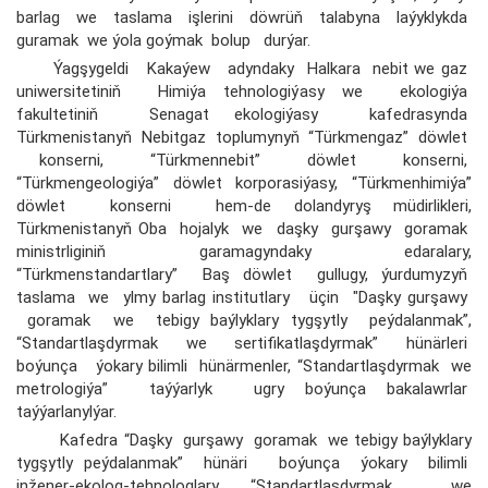
barlag we taslama işlerini döwrüň talabyna laýyklykda
guramak we ýola goýmak bolup durýar.
Ýagşygeldi Kakaýew adyndaky Halkara nebit we gaz
uniwersitetiniň Himiýa tehnologiýasy we ekologiýa
fakultetiniň Senagat ekologiýasy kafedrasynda
Türkmenistanyň Nebitgaz toplumynyň “Türkmengaz” döwlet
konserni, “Türkmennebit” döwlet konserni,
“Türkmengeologiýa” döwlet korporasiýasy, “Türkmenhimiýa”
döwlet konserni hem-de dolandyryş müdirlikleri,
Türkmenistanyň Oba hojalyk we daşky gurşawy goramak
ministrliginiň garamagyndaky edaralary,
“Türkmenstandartlary” Baş döwlet gullugy, ýurdumyzyň
taslama we ylmy barlag institutlary üçin "Daşky gurşawy
goramak we tebigy baýlyklary tygşytly peýdalanmak”,
“Standartlaşdyrmak we sertifikatlaşdyrmak” hünärleri
boýunça ýokary bilimli hünärmenler, “Standartlaşdyrmak we
metrologiýa” taýýarlyk ugry boýunça bakalawrlar
taýýarlanylýar.
Kafedra “Daşky gurşawy goramak we tebigy baýlyklary
tygşytly peýdalanmak” hünäri boýunça ýokary bilimli
inžener-ekolog-tehnologlary, “Standartlaşdyrmak we