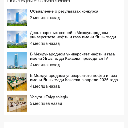
Последние объявления
Объявление о результатах конкурса
2 месяца назад
День открытых дверей в Международном
университете нефти и газа имени Ягшыгелди
Какаева
4 месяца назад
В Международном университет нефти и газа
имени Ягшыгелди Какаева проводится IV
Международная открытая интернет олимпиада
4 месяца назад
по информатике
В Международном университете нефти и газа
имени Ягшыгелди Какаева в апреле 2026 года
среди учащихся средних школ проводятся
4 месяца назад
олимпиады по математике, химии и
информатике
Услуга «Talyp tölegi»
5 месяцев назад