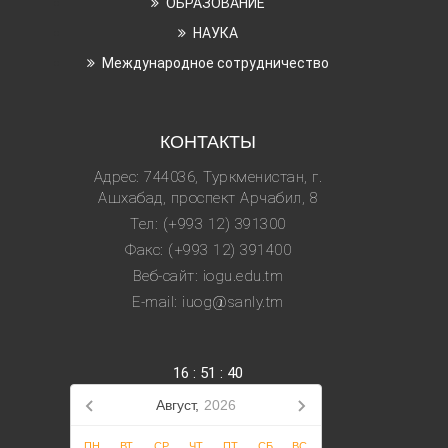
ОБРАЗОВАНИЕ
НАУКА
Международное сотрудничество
КОНТАКТЫ
Адрес: 744036, Туркменистан, г.
Ашхабад, проспект Арчабил, 8
Тел: (+993 12) 391300
Факс: (+993 12) 391400
Веб-сайт: iogu.edu.tm
E-mail: iuog@sanly.tm
16
:
51
:
41
Август,
2026
ПН
ВТ
СР
ЧТ
ПТ
СБ
ВС