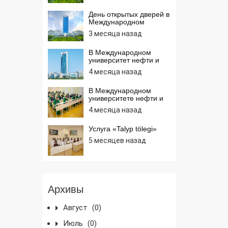
День открытых дверей в
Международном
университете нефти и
3 месяца назад
газа имени Ягшыгелди
Какаева
В Международном
университет нефти и
газа имени Ягшыгелди
4 месяца назад
Какаева проводится IV
Международная
открытая интернет
В Международном
олимпиада по
университете нефти и
информатике
газа имени Ягшыгелди
4 месяца назад
Какаева в апреле 2026
года среди учащихся
средних школ
Услуга «Talyp tölegi»
проводятся олимпиады
5 месяцев назад
по математике, химии и
информатике
Архивы
Август
(0)
Июль
(0)