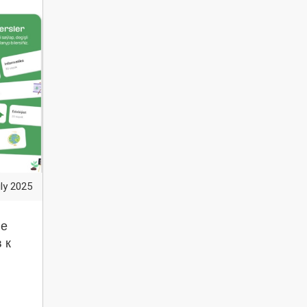
ly 2025
ие
 к