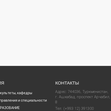
ИЯ
КОНТАКТЫ
Адрес: 744036, Туркменистан,
культеты, кафедры
г. Ашхабад, проспект Арчабил,
правления и специальности
8
РАЗОВАНИЕ
Тел: (+993 12) 391300