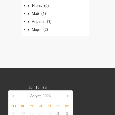
Июнь
(0)
Май
(1)
Апрель
(1)
Март
(2)
20
:
10
:
35
Август,
2026
ПН
ВТ
СР
ЧТ
ПТ
СБ
ВС
27
28
29
30
31
1
2