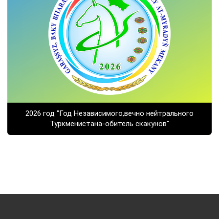
2026 год "Год Независимого,вечно нейтрального
Туркменистана-обитель скакунов"