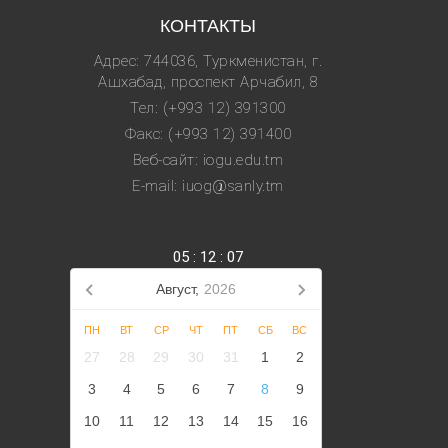
КОНТАКТЫ
Адрес: 744036, Туркменистан, г.
Ашхабад, проспект Арчабил, 8
Тел: (+993 12) 391300
Факс: (+993 12) 391400
Веб-сайт: iogu.edu.tm
E-mail: iuog@sanly.tm
05
:
12
:
07
Август,
2026
ПН
ВТ
СР
ЧТ
ПТ
СБ
ВС
27
28
29
30
31
1
2
3
4
5
6
7
8
9
10
11
12
13
14
15
16