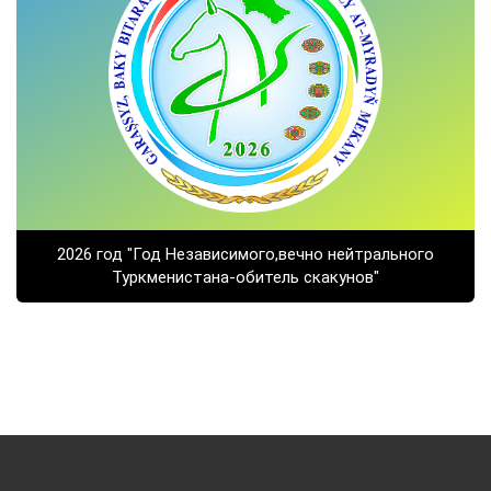
2026 год "Год Независимого,вечно нейтрального
Туркменистана-обитель скакунов"