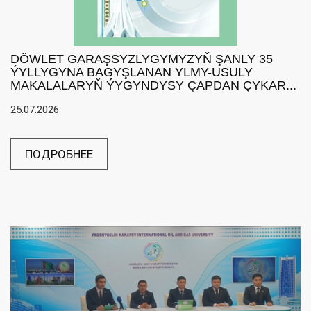
DÖWLET GARAŞSYZLYGYMYZYŇ ŞANLY 35
ÝYLLYGYNA BAGYŞLANAN YLMY-USULY
MAKALALARYŇ ÝYGYNDYSY ÇAPDAN ÇYKAR...
25.07.2026
ПОДРОБНЕЕ