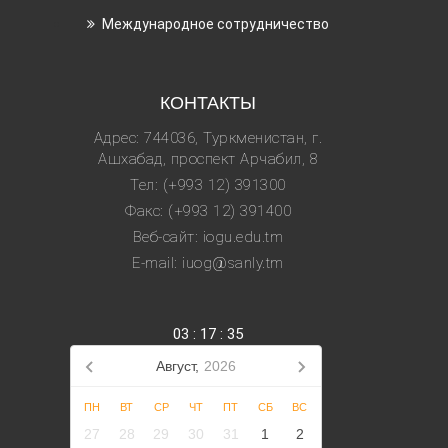
Международное сотрудничество
КОНТАКТЫ
Адрес: 744036, Туркменистан, г.
Ашхабад, проспект Арчабил, 8
Тел: (+993 12) 391300
Факс: (+993 12) 391400
Веб-сайт: iogu.edu.tm
E-mail: iuog@sanly.tm
03
:
17
:
36
Август,
2026
ПН
ВТ
СР
ЧТ
ПТ
СБ
ВС
27
28
29
30
31
1
2