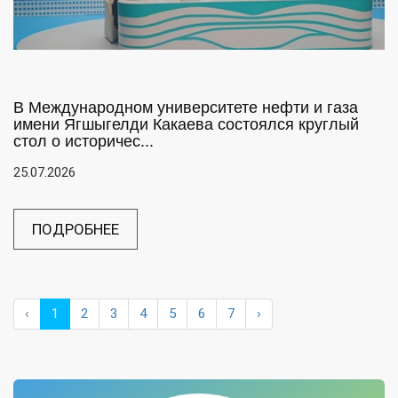
В Международном университете нефти и газа
имени Ягшыгелди Какаева состоялся круглый
стол о историчес...
25.07.2026
ПОДРОБНЕЕ
‹
1
2
3
4
5
6
7
›