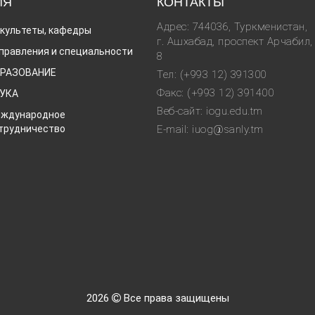
ИЯ
КОНТАКТЫ
Адрес: 744036, Туркменистан,
культеты, кафедры
г. Ашхабад, проспект Арчабил,
правления и специальности
8
РАЗОВАНИЕ
Тел: (+993 12) 391300
Факс: (+993 12) 391400
УКА
Веб-сайт: iogu.edu.tm
ждународное
трудничество
E-mail: iuog@sanly.tm
2026
Все права защищены