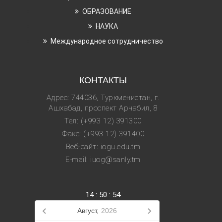
ОБРАЗОВАНИЕ
НАУКА
Международное сотрудничество
КОНТАКТЫ
Адрес: 744036, Туркменистан, г.
Ашхабад, проспект Арчабил, 8
Тел: (+993 12) 391300
Факс: (+993 12) 391400
Веб-сайт: iogu.edu.tm
E-mail: iuog@sanly.tm
14
:
50
:
54
Август,
2026