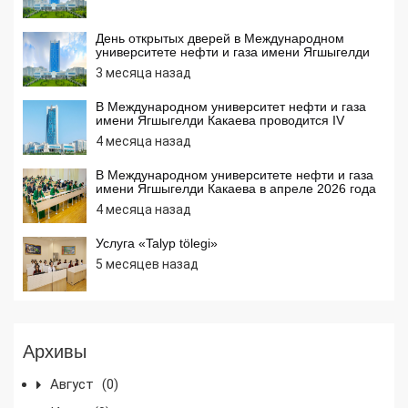
День открытых дверей в Международном
университете нефти и газа имени Ягшыгелди
Какаева
3 месяца назад
В Международном университет нефти и газа
имени Ягшыгелди Какаева проводится IV
Международная открытая интернет олимпиада
4 месяца назад
по информатике
В Международном университете нефти и газа
имени Ягшыгелди Какаева в апреле 2026 года
среди учащихся средних школ проводятся
4 месяца назад
олимпиады по математике, химии и
информатике
Услуга «Talyp tölegi»
5 месяцев назад
Архивы
Август
(0)