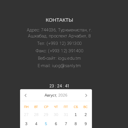
КОНТАКТЫ
Адрес: 744036, Туркменистан, г.
Ашхабад, проспект Арчабил, 8
Тел: (+993 12) 391300
Факс: (+993 12) 391400
Веб-сайт: iogu.edu.tm
E-mail: iuog@sanly.tm
23
:
24
:
42
Август,
2026
ПН
ВТ
СР
ЧТ
ПТ
СБ
ВС
27
28
29
30
31
1
2
3
4
5
6
7
8
9