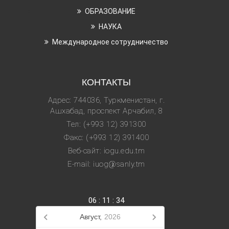
ОБРАЗОВАНИЕ
НАУКА
Международное сотрудничество
КОНТАКТЫ
Адрес: 744036, Туркменистан, г.
Ашхабад, проспект Арчабил, 8
Тел: (+993 12) 391300
Факс: (+993 12) 391400
Веб-сайт: iogu.edu.tm
E-mail: iuog@sanly.tm
06
:
11
:
35
Август,
2026