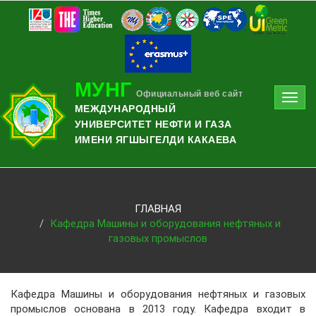
МУНГ
Официальный веб сайт
Toggl
МЕЖДУНАРОДНЫЙ
navig
УНИВЕРСИТЕТ НЕФТИ И ГАЗА
ИМЕНИ ЯГШЫГЕЛДИ КАКАЕВА
ГЛАВНАЯ
Кафедра Машины и оборудования нефтяных и
газовых промыслов
Кафедра Машины и оборудования нефтяных и газовых
промыслов основана в 2013 году. Кафедра входит в