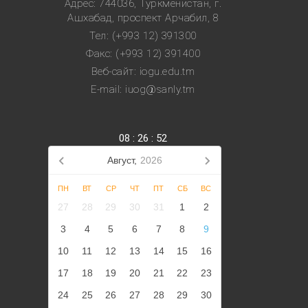
Адрес: 744036, Туркменистан, г.
Ашхабад, проспект Арчабил, 8
Тел: (+993 12) 391300
Факс: (+993 12) 391400
Веб-сайт: iogu.edu.tm
E-mail: iuog@sanly.tm
08
:
26
:
52
Август,
2026
ПН
ВТ
СР
ЧТ
ПТ
СБ
ВС
27
28
29
30
31
1
2
3
4
5
6
7
8
9
10
11
12
13
14
15
16
17
18
19
20
21
22
23
24
25
26
27
28
29
30