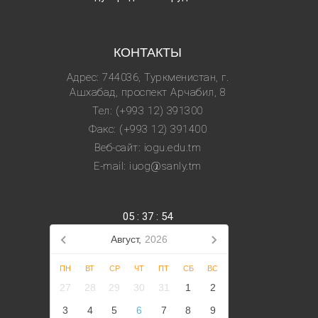
КОНТАКТЫ
Адрес: 744036, Туркменистан, г.
Ашхабад, проспект Арчабил, 8
Тел: (+993 12) 391300
Факс: (+993 12) 391400
Веб-сайт: iogu.edu.tm
E-mail: iuog@sanly.tm
05
:
37
:
54
Август,
2026
ПН
ВТ
СР
ЧТ
ПТ
СБ
ВС
27
28
29
30
31
1
2
3
4
5
6
7
8
9