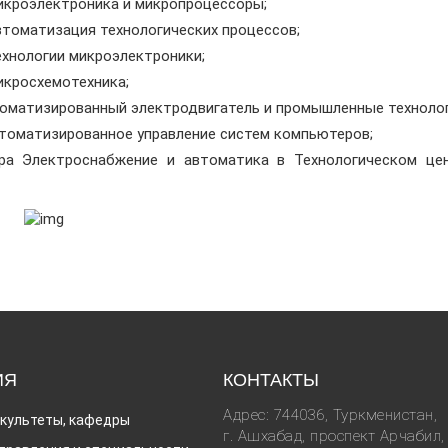
роэлектроника и микропроцессоры;
оматизация технологических процессов;
нологии микроэлектроники;
кросхемотехника;
матизированный электродвигатель и промышленные технолог
оматизированное управление систем компьютеров;
а Электроснабжение и автоматика в Технологическом цен
ИЯ
КОНТАКТЫ
Адрес: 744036, Туркменистан,
культеты, кафедры
г. Ашхабад, проспект Арчабил,