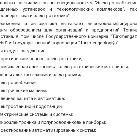
ванных специалистов по специальностям “Электроснабжение”
шленных установок и технологических комплексов”, та
роэнергетика и электротехника”.
набжения и автоматика выпускает высококвалифициров
им образованием для организаций и предприятий Топлив
стана, в том числе Государственного концерна “Türkmengaz
bit” и Государственной корпорации “Türkmengeologiýa”.
 входят следующие:
ретические основы электротехники;
мышленная электроника, электротехнические материалы;
овы электротехники и электроники;
ектроснабжение;
ктрические машины;
ейная защита и автоматика;
ктростанции и подстанции;
ктрические системы и системы;
роэлектроника и полупроводниковые приборы;
ектирование автоматизированных систем;