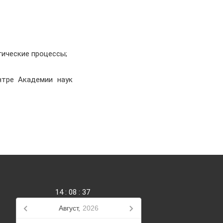
ические процессы;
тре Академии наук
14
:
08
:
38
Август,
2026