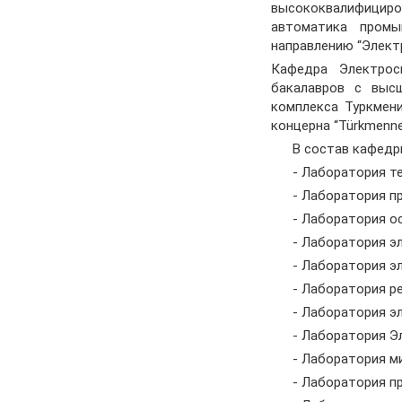
высококвалифициро
автоматика промы
направлению “Элект
Кафедра Электрос
бакалавров с высш
комплекса Туркмени
концерна “Türkmenne
В состав кафедры
- Лаборатория тео
- Лаборатория про
- Лаборатория осн
- Лаборатория эл
- Лаборатория эле
- Лаборатория рел
- Лаборатория эле
- Лаборатория Эле
- Лаборатория мик
- Лаборатория про