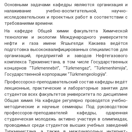
Основными задачами кафедры являются организация и
налаживание учебно-воспитательной, научно-
исследовательских и проектных работ в соответствии с
требованиями времени.
На кафедре Общей химии факультета Химической
технологии и экологии Международного университете
нефти и газа имени Ягшыгелди Какаева ведётся
подготовка высококвалифицированных специалистов для
организаций, предприятий и заводов Нефтегазового
комплекса Туркменистана, в том числе Государственных
концернов “Türkmennebit”, “Türkmengaz”, “Türkmenhimiýa”,
Государственной корпорации “Türkmengeologiýa”.
Профессорско-преподавательский состав кафедры ведёт
лекционные, практические и лабораторные занятия для
студентов всех факультетов университета по дисциплине
Общая химия. На кафедре регулярно проводятся учебно-
методические и научные семинары. Под руководством
профессоров-преподавателей кафедры, одаренная
студенческая молодежь активно участвуя в олимпиадах,
проводимых среди студентов высших учебных заведений
Туркменистана, а также в международных интернет-