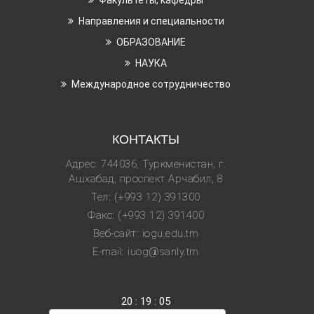
Факультеты, кафедры
Направления и специальности
ОБРАЗОВАНИЕ
НАУКА
Международное сотрудничество
КОНТАКТЫ
Адрес: 744036, Туркменистан, г.
Ашхабад, проспект Арчабил, 8
Тел: (+993 12) 391300
Факс: (+993 12) 391400
Веб-сайт: iogu.edu.tm
E-mail: iuog@sanly.tm
20
:
19
:
05