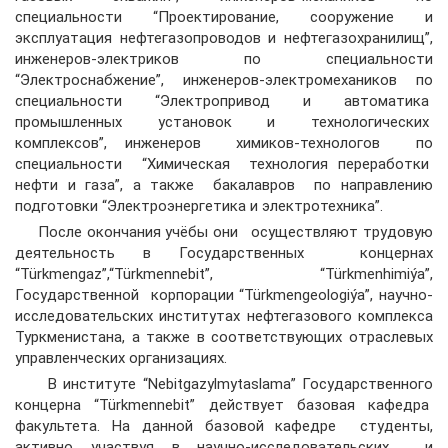
специальности “Проектирование, сооружение и
эксплуатация нефтегазопроводов и нефтегазохранилищ”,
инженеров-электриков по специальности
“Электроснабжение”, инженеров-электромехаников по
специальности “Электропривод и автоматика
промышленных установок и технологических
комплексов”, инженеров химиков-технологов по
специальности “Химическая технология переработки
нефти и газа”, а также бакалавров по направлению
подготовки “Электроэнергетика и электротехника”.
После окончания учёбы они осуществляют трудовую
деятельность в Государственных концернах
“Türkmengaz”,“Türkmennebit”, “Türkmenhimiýa”,
Государственной корпорации “Türkmengeologiýa”, научно-
исследовательских институтах нефтегазового комплекса
Туркменистана, а также в соответствующих отраслевых
управленческих организациях.
В институте “Nebitgazylmytaslama” Государственного
концерна “Türkmennebit” действует базовая кафедра
факультета. На данной базовой кафедре студенты,
активно участвуя в научно-исследовательских и