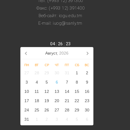
Тел: (+993 12) 391300
Факс: (+993 12) 391400
Веб-сайт: iogu.edu.tm
E-mail: iuog@sanly.tm
04
:
26
:
24
Август,
2026
ПН
ВТ
СР
ЧТ
ПТ
СБ
ВС
27
28
29
30
31
1
2
3
4
5
6
7
8
9
10
11
12
13
14
15
16
17
18
19
20
21
22
23
24
25
26
27
28
29
30
31
1
2
3
4
5
6