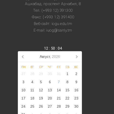
Ашхабад, проспект Арчабил, 8
Тел: (+993 12) 391300
Факс: (+993 12) 391400
Веб-сайт: iogu.edu.tm
E-mail: iuog@sanly.tm
12
:
50
:
04
Август,
2026
ПН
ВТ
СР
ЧТ
ПТ
СБ
ВС
27
28
29
30
31
1
2
3
4
5
6
7
8
9
10
11
12
13
14
15
16
17
18
19
20
21
22
23
24
25
26
27
28
29
30