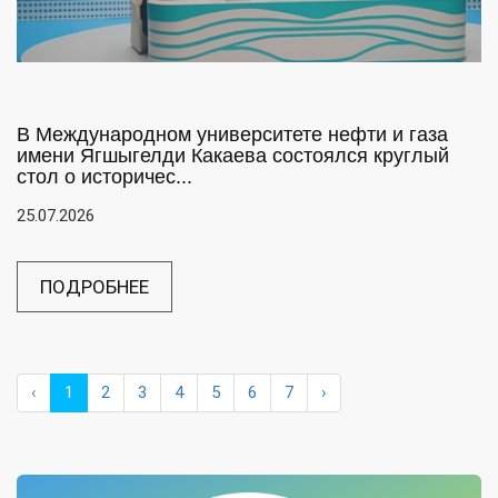
В Международном университете нефти и газа
имени Ягшыгелди Какаева состоялся круглый
стол о историчес...
25.07.2026
ПОДРОБНЕЕ
‹
1
2
3
4
5
6
7
›