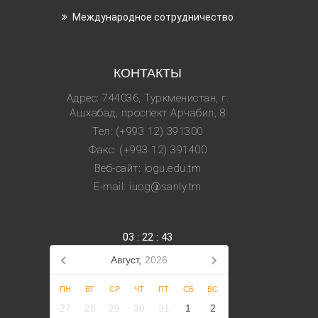
Международное сотрудничество
КОНТАКТЫ
Адрес: 744036, Туркменистан, г.
Ашхабад, проспект Арчабил, 8
Тел: (+993 12) 391300
Факс: (+993 12) 391400
Веб-сайт: iogu.edu.tm
E-mail: iuog@sanly.tm
03
:
22
:
44
Август,
2026
ПН
ВТ
СР
ЧТ
ПТ
СБ
ВС
27
28
29
30
31
1
2