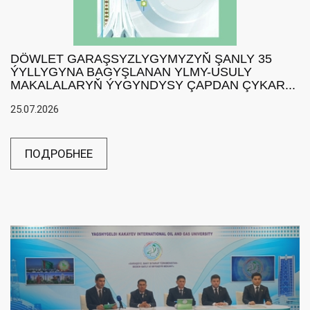
DÖWLET GARAŞSYZLYGYMYZYŇ ŞANLY 35
ÝYLLYGYNA BAGYŞLANAN YLMY-USULY
MAKALALARYŇ ÝYGYNDYSY ÇAPDAN ÇYKAR...
25.07.2026
ПОДРОБНЕЕ