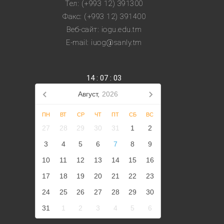
Тел: (+993 12) 391300
Факс: (+993 12) 391400
Веб-сайт: iogu.edu.tm
E-mail: iuog@sanly.tm
14
:
07
:
04
Август,
2026
ПН
ВТ
СР
ЧТ
ПТ
СБ
ВС
27
28
29
30
31
1
2
3
4
5
6
7
8
9
10
11
12
13
14
15
16
17
18
19
20
21
22
23
24
25
26
27
28
29
30
31
1
2
3
4
5
6