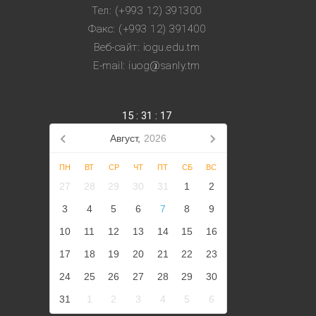
Тел: (+993 12) 391300
Факс: (+993 12) 391400
Веб-сайт: iogu.edu.tm
E-mail: iuog@sanly.tm
15
:
31
:
18
Август,
2026
ПН
ВТ
СР
ЧТ
ПТ
СБ
ВС
27
28
29
30
31
1
2
3
4
5
6
7
8
9
10
11
12
13
14
15
16
17
18
19
20
21
22
23
24
25
26
27
28
29
30
31
1
2
3
4
5
6