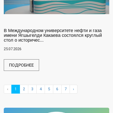
В Международном университете нефти и газа
имени Ягшыгелди Какаева состоялся круглый
стол о историчес...
25.07.2026
ПОДРОБНЕЕ
‹
1
2
3
4
5
6
7
›