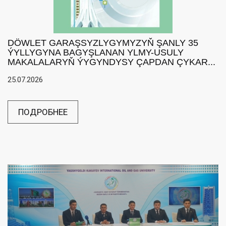
DÖWLET GARAŞSYZLYGYMYZYŇ ŞANLY 35
ÝYLLYGYNA BAGYŞLANAN YLMY-USULY
MAKALALARYŇ ÝYGYNDYSY ÇAPDAN ÇYKAR...
25.07.2026
ПОДРОБНЕЕ