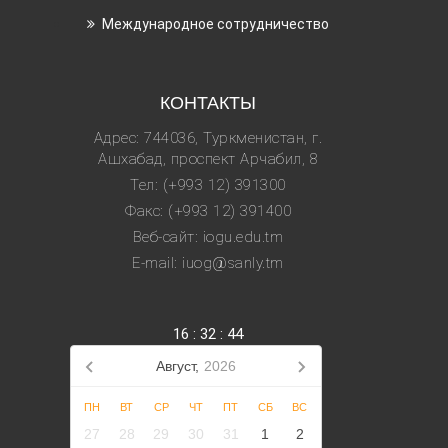
Международное сотрудничество
КОНТАКТЫ
Адрес: 744036, Туркменистан, г.
Ашхабад, проспект Арчабил, 8
Тел: (+993 12) 391300
Факс: (+993 12) 391400
Веб-сайт: iogu.edu.tm
E-mail: iuog@sanly.tm
16
:
32
:
45
Август,
2026
ПН
ВТ
СР
ЧТ
ПТ
СБ
ВС
27
28
29
30
31
1
2