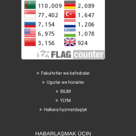
Fakultetler we kafedralar
Ugurlar we hünärler
BILIM
YLYM
Halkara hyzmatdaşlyk
HABARLAŞMAK ÜÇIN