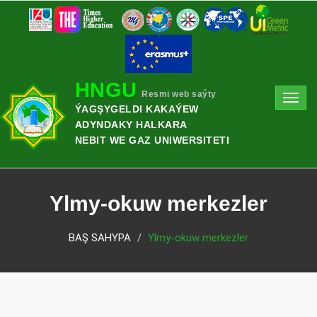
HNGU
Resmi web saýty
Toggl
ÝAGŞYGELDI KAKAÝEW
navig
ADYNDAKY HALKARA
NEBIT WE GAZ UNIWERSITETI
Ylmy-okuw merkezler
BAŞ SAHYPA
Ylmy-okuw merkezler