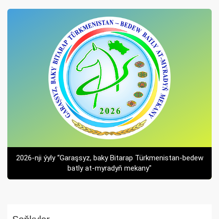
2026-nji ýyly “Garaşsyz, baky Bitarap Türkmenistan-bedew
batly at-myradyň mekany"