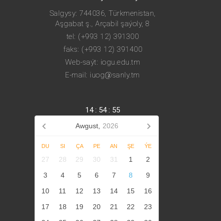
Salgysy: 744036, Türkmenistan,
Aşgabat ş., Arçabil şaýoly, 8
tel: (+993 12) 391300
faks: (+993 12) 391400
Web-saýt: iogu.edu.tm
E-mail: iuog@sanly.tm
14
:
54
:
55
Awgust,
2026
DU
SI
ÇA
PE
AN
ŞE
ÝE
27
28
29
30
31
1
2
3
4
5
6
7
8
9
10
11
12
13
14
15
16
17
18
19
20
21
22
23