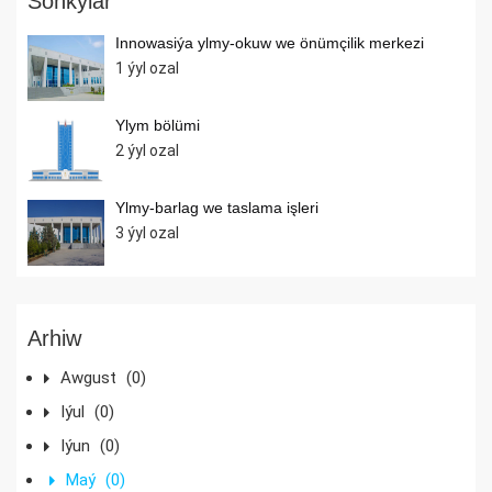
Soňkylar
Innowasiýa ylmy-okuw we önümçilik merkezi
1 ýyl ozal
Ylym bölümi
2 ýyl ozal
Ylmy-barlag we taslama işleri
3 ýyl ozal
Arhiw
Awgust
(0)
Iýul
(0)
Iýun
(0)
Maý
(0)