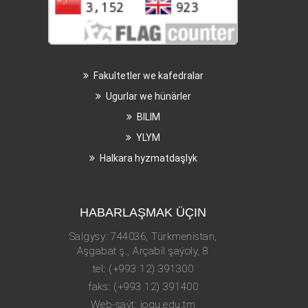
Fakultetler we kafedralar
Ugurlar we hünärler
BILIM
YLYM
Halkara hyzmatdaşlyk
HABARLAŞMAK ÜÇIN
Salgysy: 744036, Türkmenistan,
Aşgabat ş., Arçabil şaýoly, 8
tel: (+993 12) 391300
faks: (+993 12) 391400
Web-saýt: iogu.edu.tm