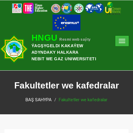
HNGU
Resmi web saýty
Toggl
ÝAGŞYGELDI KAKAÝEW
navig
ADYNDAKY HALKARA
NEBIT WE GAZ UNIWERSITETI
Fakultetler we kafedralar
BAŞ SAHYPA
Fakultetler we kafedralar