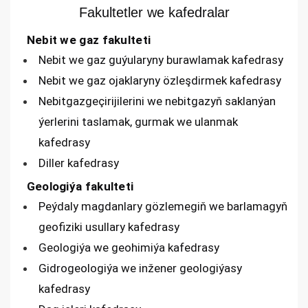
Fakultetler we kafedralar
Nebit we gaz fakulteti
Nebit we gaz guýularyny burawlamak kafedrasy
Nebit we gaz ojaklaryny özleşdirmek kafedrasy
Nebitgazgeçirijilerini we nebitgazyň saklanýan
ýerlerini taslamak, gurmak we ulanmak
kafedrasy
Diller kafedrasy
Geologiýa fakulteti
Peýdaly magdanlary gözlemegiň we barlamagyň
geofiziki usullary kafedrasy
Geologiýa we geohimiýa kafedrasy
Gidrogeologiýa we inžener geologiýasy
kafedrasy