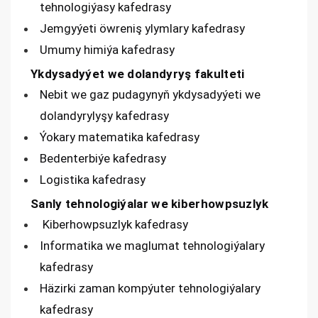
tehnologiýasy kafedrasy
Jemgyýeti öwreniş ylymlary kafedrasy
Umumy himiýa kafedrasy
Ykdysadyýet we dolandyryş fakulteti
Nebit we gaz pudagynyň ykdysadyýeti we
dolandyrylyşy kafedrasy
Ýokary matematika kafedrasy
Bedenterbiýe kafedrasy
Logistika kafedrasy
Sanly tehnologiýalar we kiberhowpsuzlyk
Kiberhowpsuzlyk kafedrasy
Informatika we maglumat tehnologiýalary
kafedrasy
Häzirki zaman kompýuter tehnologiýalary
kafedrasy