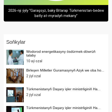
2026-nji ýyly “Garaşsyz, baky Bitarap Türkmenistan-bedew
batly at-myradyň mekany"
Soňkylar
Wodorod energetikasyny ösdürmek-döwrüň
talaby
10 aý ozal
Birleşen Milletler Guramasynyň Azyk we oba ho...
2 ýyl ozal
Türkmenistanyň Daşary işler ministrliginiň Ha...
2 ýyl ozal
Türkmenistanyň Daşary işler ministrliginiň Ha...