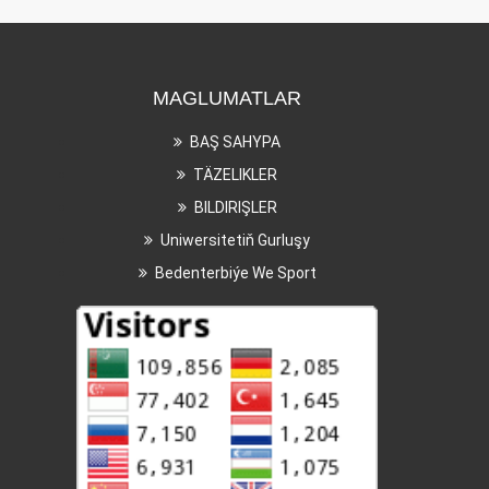
MAGLUMATLAR
BAŞ SAHYPA
TÄZELIKLER
BILDIRIŞLER
Uniwersitetiň Gurluşy
Bedenterbiýe We Sport