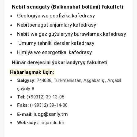
Nebit senagaty (Balkanabat bölümi) fakulteti
Geologiýa we geofizika kafedrasy
Nebitsenagat enjamlary kafedrasy
Nebit we gaz guýularyny burawlamak kafedrasy
Umumy tehniki dersler kafedrasy
Himiýa we energetika kafedrasy
Hünär derejesini ýokarlandyryş fakulteti
Habarlaşmak üçin:
Salgysy:
744036, Türkmenistan, Aşgabat ş., Arçabil
şaýoly, 8
Tel:
(+99312) 39-13-05
Faks:
(+99312) 39-14-00
iuog@sanly.tm
E-mail:
Web-saýt:
iogu.edu.tm