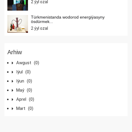
2 ýyl ozal
Türkmenistanda wodorod energiýasyny
ösdürmek...
2 ýyl ozal
Arhiw
Awgust
(0)
Iýul
(0)
Iýun
(0)
Maý
(0)
Aprel
(0)
Mart
(0)