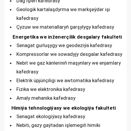
Dag işleri kafedrasy
Geologik kartalaşdyrma we markşeýder işi
kafedrasy
Çyzuw we materiallaryň garşylygy kafedrasy
Energetika we inženerçilik desgalary fakulteti
Senagat gurluşygy we geodeziýa kafedrasy
Kompressorlar we sowadyjy desgalar kafedrasy
Nebit we gaz känleriniň maşynlary we enjamlary
kafedrasy
Elektrik üpjünçiligi we awtomatika kafedrasy
Fizika we elektronika kafedrasy
Amaly mehanika kafedrasy
Himiýa tehnologiýasy we ekologiýa fakulteti
Senagat ekologiýasy kafedrasy
Nebiti, gazy gaýtadan işlemegiň himiki