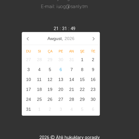
E-mail: iuog@sanly.tm
21
:
31
:
49
Awgust,
2026
DU
SI
ÇA
PE
AN
ŞE
ÝE
27
28
29
30
31
1
2
3
4
5
6
7
8
9
10
11
12
13
14
15
16
17
18
19
20
21
22
23
24
25
26
27
28
29
30
31
1
2
3
4
5
6
2026
Ähli hukuklary goragly