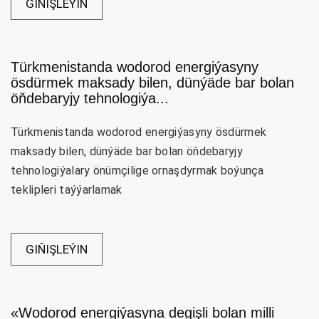
GIŇIŞLEÝIN
Türkmenistanda wodorod energiýasyny
ösdürmek maksady bilen, dünýäde bar bolan
öňdebaryjy tehnologiýa...
Türkmenistanda wodorod energiýasyny ösdürmek
maksady bilen, dünýäde bar bolan öňdebaryjy
tehnologiýalary önümçilige ornaşdyrmak boýunça
teklipleri taýýarlamak
GIŇIŞLEÝIN
«Wodorod energiýasyna degişli bolan milli