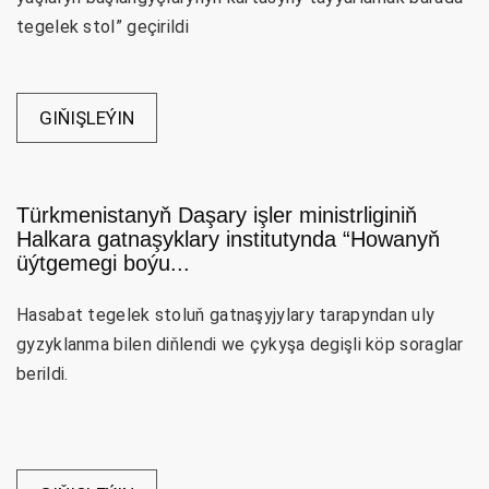
tegelek stol” geçirildi
GIŇIŞLEÝIN
Türkmenistanyň Daşary işler ministrliginiň
Halkara gatnaşyklary institutynda “Howanyň
üýtgemegi boýu...
Hasabat tegelek stoluň gatnaşyjylary tarapyndan uly
gyzyklanma bilen diňlendi we çykyşa degişli köp soraglar
berildi.