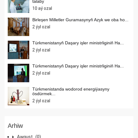
talaby
10 aý ozal
Birleşen Milletler Guramasynyň Azyk we oba ho...
2 ýyl ozal
Türkmenistanyň Daşary işler ministrliginiň Ha...
2 ýyl ozal
Türkmenistanyň Daşary işler ministrliginiň Ha...
2 ýyl ozal
Türkmenistanda wodorod energiýasyny
ösdürmek...
2 ýyl ozal
Arhiw
Awgust
(0)