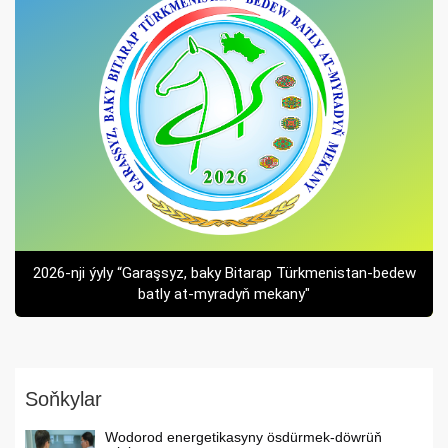
2026-nji ýyly “Garaşsyz, baky Bitarap Türkmenistan-bedew
batly at-myradyň mekany"
Soňkylar
Wodorod energetikasyny ösdürmek-döwrüň