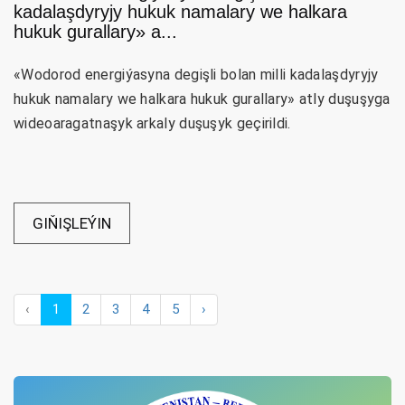
kadalaşdyryjy hukuk namalary we halkara
hukuk gurallary» a...
«Wodorod energiýasyna degişli bolan milli kadalaşdyryjy
hukuk namalary we halkara hukuk gurallary» atly duşuşyga
wideoaragatnaşyk arkaly duşuşyk geçirildi.
GIŇIŞLEÝIN
‹
1
2
3
4
5
›