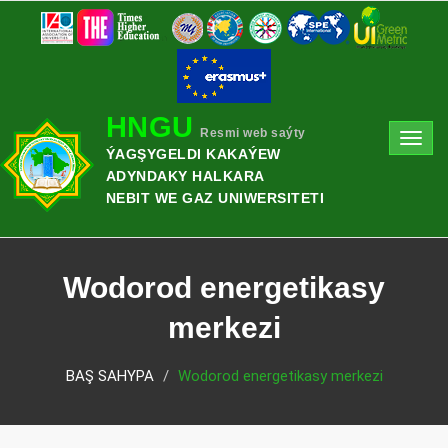
HNGU
Resmi web saýty
Toggl
ÝAGŞYGELDI KAKAÝEW
navig
ADYNDAKY HALKARA
NEBIT WE GAZ UNIWERSITETI
Wodorod energetikasy
merkezi
BAŞ SAHYPA
Wodorod energetikasy merkezi