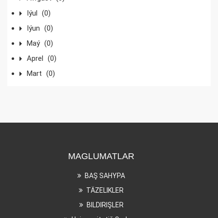
Iýul
(0)
Iýun
(0)
Maý
(0)
Aprel
(0)
Mart
(0)
MAGLUMATLAR
BAŞ SAHYPA
TÄZELIKLER
BILDIRIŞLER