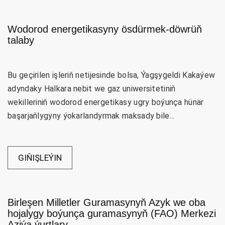
Wodorod energetikasyny ösdürmek-döwrüň
talaby
Bu geçirilen işleriň netijesinde bolsa, Ýagşygeldi Kakaýew
adyndaky Halkara nebit we gaz uniwersitetiniň
wekilleriniň wodorod energetikasy ugry boýunça hünär
başarjaňlygyny ýokarlandyrmak maksady bile...
GIŇIŞLEÝIN
Birleşen Milletler Guramasynyň Azyk we oba
hojalygy boýunça guramasynyň (FAO) Merkezi
Aziýa ýurtlary...