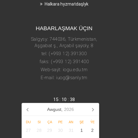
Halkara hyzmatdaşlyk
HABARLAŞMAK ÜÇIN
Salgysy: 744036, Türkmenistan,
Aşgabat ş., Arçabil şaýoly, 8
tel: (+993 12) 391300
faks: (+993 12) 391400
Web-saýt: iogu.edu.tm
E-mail: iuog@sanly.tm
15
:
10
:
39
Awgust,
2026
DU
SI
ÇA
PE
AN
ŞE
ÝE
27
28
29
30
31
1
2