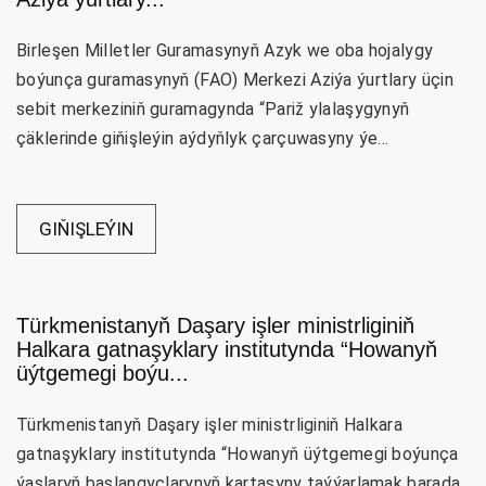
Birleşen Milletler Guramasynyň Azyk we oba hojalygy
boýunça guramasynyň (FAO) Merkezi Aziýa ýurtlary üçin
sebit merkeziniň guramagynda “Pariž ylalaşygynyň
çäklerinde giňişleýin aýdyňlyk çarçuwasyny ýe...
GIŇIŞLEÝIN
Türkmenistanyň Daşary işler ministrliginiň
Halkara gatnaşyklary institutynda “Howanyň
üýtgemegi boýu...
Türkmenistanyň Daşary işler ministrliginiň Halkara
gatnaşyklary institutynda “Howanyň üýtgemegi boýunça
ýaşlaryň başlangyçlarynyň kartasyny taýýarlamak barada