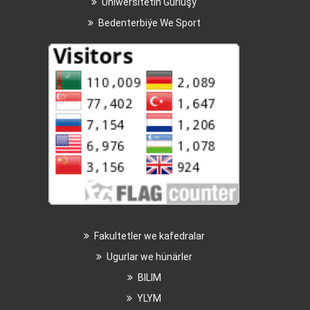
Uniwersitetiň Gurluşy
Bedenterbiýe We Sport
Fakultetler we kafedralar
Ugurlar we hünärler
BILIM
YLYM