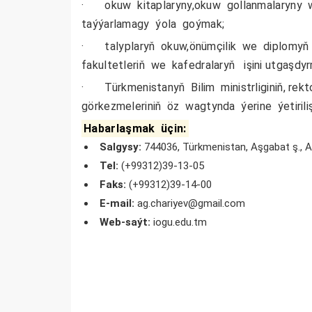
· okuw kitaplaryny,okuw gollanmalaryny w
taýýarlamagy ýola goýmak;
· talyplaryň okuw,önümçilik we diplomyň 
fakultetleriň we kafedralaryň işini utgaşdy
· Türkmenistanyň Bilim ministrliginiň, rek
görkezmeleriniň öz wagtynda ýerine ýetirili
Habarlaşmak üçin:
Salgysy:
744036, Türkmenistan, Aşgabat ş., Arç
Tel:
(+99312)39-13-05
Faks:
(+99312)39-14-00
E-mail:
ag.chariyev@gmail.com
Web-saýt:
iogu.edu.tm