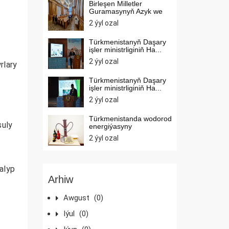
Birleşen Milletler
Guramasynyň Azyk we
oba ho...
2 ýyl ozal
Türkmenistanyň Daşary
işler ministrliginiň Ha...
2 ýyl ozal
rlary
Türkmenistanyň Daşary
işler ministrliginiň Ha...
2 ýyl ozal
Türkmenistanda wodorod
suly
energiýasyny
ösdürmek...
2 ýyl ozal
 alyp
Arhiw
Awgust
(0)
Iýul
(0)