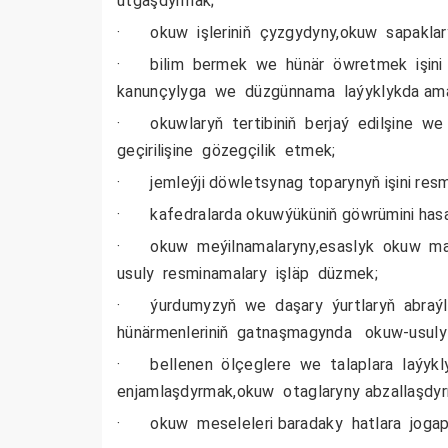
utgaşdyrmak;
· okuw işleriniň çyzgydyny,okuw sapaklaryn
· bilim bermek we hünär öwretmek işini t
kanunçylyga we düzgünnama laýyklykda ama
· okuwlaryň tertibiniň berjaý edilşine we 
geçirilişine gözegçilik etmek;
· jemleýji döwletsynag toparynyň işini resm
· kafedralarda okuwýüküniň göwrümini hasa
· okuw meýilnamalaryny,esaslyk okuw mak
usuly resminamalary işläp düzmek;
· ýurdumyzyň we daşary ýurtlaryň abraýly
hünärmenleriniň gatnaşmagynda okuw-usuly 
· bellenen ölçeglere we talaplara laýykl
enjamlaşdyrmak,okuw otaglaryny abzallaşd
· okuw meseleleri baradaky hatlara jog