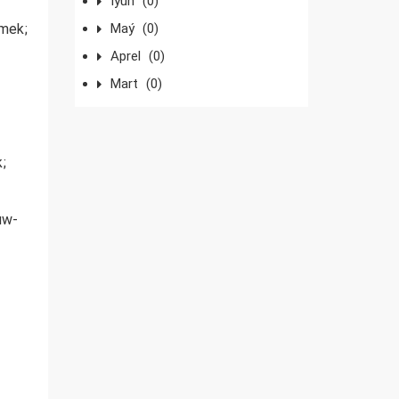
Iýun
(0)
Maý
(0)
zmek;
Aprel
(0)
n
Mart
(0)
;
uw-