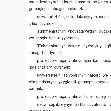
mugallymlarynyň işlerini guramak boýunça us
görnüşlerini düzgünleşdirmek;
· uniwersitetiň işini kadalaşdyrýan içerki
işläp düzmek;
· Türkmenistanyň ykdysadyýetiniň pudakla
we magistrleri taýýarlamak;
· Türkmenistanyň ýokary taýýarlykly işgär
kanagatlandyrmak;
· professor-mugallymlaryň işini kämilleşd
maslahatlary guramak;
· uniwersitetiň talyplarynyň halkara we dö
olimpiadalaryna yzygiderli gatnaşmaklaryny 
barmak;
· professor-mugallymlaryň hünär derejesin
· okuw sapaklarynyň tertibi düzülende faku