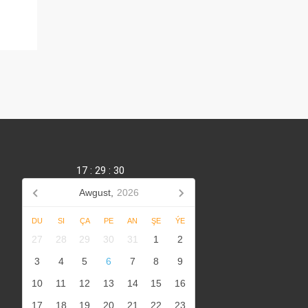
17
:
29
:
30
Awgust,
2026
DU
SI
ÇA
PE
AN
ŞE
ÝE
27
28
29
30
31
1
2
3
4
5
6
7
8
9
10
11
12
13
14
15
16
17
18
19
20
21
22
23