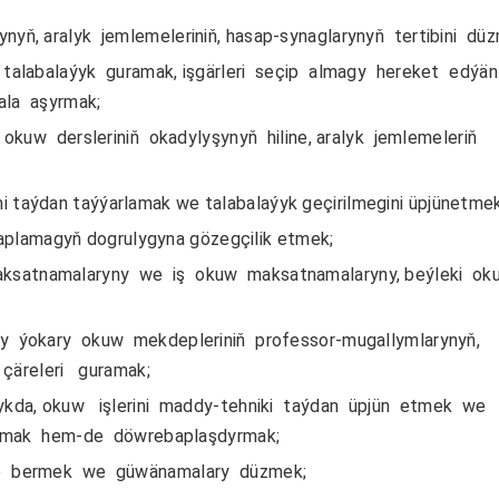
yň, aralyk jemlemeleriniň, hasap-synaglarynyň tertibini dü
alabalaýyk guramak, işgärleri seçip almagy hereket edýä
la aşyrmak;
okuw dersleriniň okadylyşynyň hiline, aralyk jemlemeleriň
i taýdan taýýarlamak we talabalaýyk geçirilmegini üpjünetmek
plamagyň dogrulygyna gözegçilik etmek;
satnamalaryny we iş okuw maksatnamalaryny, beýleki ok
 ýokary okuw mekdepleriniň professor-mugallymlarynyň,
çäreleri guramak;
ykda, okuw işlerini maddy-tehniki taýdan üpjün etmek we
yrmak hem-de döwrebaplaşdyrmak;
ap bermek we güwänamalary düzmek;