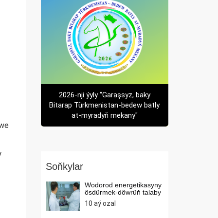
e
2026-nji ýyly “Garaşsyz, baky
Bitarap Türkmenistan-bedew batly
at-myradyň mekany"
 we
y
Soňkylar
Wodorod energetikasyny
ösdürmek-döwrüň talaby
10 aý ozal