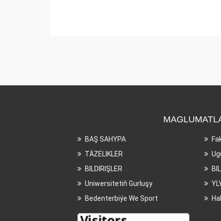
MAGLUMATL
BAŞ SAHYPA
Fa
TÄZELIKLER
Ug
BILDIRIŞLER
BI
Uniwersitetiň Gurluşy
YL
Bedenterbiýe We Sport
Ha