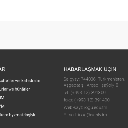
AR
HABARLAŞMAK ÜÇIN
Salgysy: 744036, Türkmenistan,
kultetler we kafedralar
Aşgabat ş., Arçabil şaýoly, 8
urlar we hünärler
tel: (+993 12) 391300
LIM
faks: (+993 12) 391400
YM
Web-saýt: iogu.edu.tm
E-mail: iuog@sanly.tm
lkara hyzmatdaşlyk