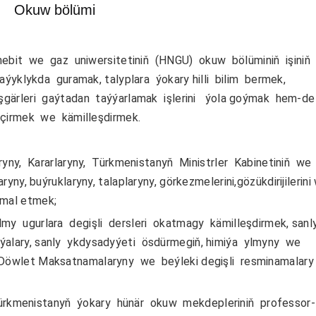
Okuw bölümi
it we gaz uniwersitetiniň (HNGU) okuw bölüminiň işiniň
aýyklykda guramak, talyplara ýokary hilli bilim bermek,
işgärleri gaýtadan taýýarlamak işlerini ýola goýmak hem-d
eçirmek we kämilleşdirmek.
ny, Kararlaryny, Türkmenistanyň Ministrler Kabinetiniň we
yny, buýruklaryny, talaplaryny, görkezmelerini,gözükdirijilerini
amal etmek;
my ugurlara degişli dersleri okatmagy kämilleşdirmek, sanl
alary, sanly ykdysadyýeti ösdürmegiň, himiýa ylmyny we
Döwlet Maksatnamalaryny we beýleki degişli resminamalary
rkmenistanyň ýokary hünär okuw mekdepleriniň professor-