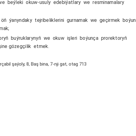
e beýleki okuw-usuly edebiýatlary we resminamalary
öň ýanyndaky tejribeliklerini gurnamak we geçirmek boýu
rmak;
toryň buýruklarynyň we okuw işleri boýunça prorektoryň
şine gözegçilik etmek.
abil şaýoly, 8, Baş bina, 7-nji gat, otag 713