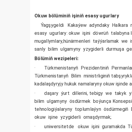
Okuw bölüminiň işiniň esasy ugurlary
Ýagşygeldi Kakaýew adyndaky Halkara neb
esasy ugurlary: okuw işini döwrüň talabyna l
mugallymlary,hünärmenleri taýýarlamak we 
sanly bilim ulgamyny yzygiderli durmuşa g
Bölümiň wezipeleri:
· Türkmenistanyň Prezidentiniň Permanlary
Türkmenistanyň Bilim ministrliginiň tabşyryklar
kadalaşdyryjy hukuk namalaryny okuw işinde 
· daşary ýurt dillerini, tebigy we takyk yl
bilim ulgamyny ösdürmek boýunça Konsepsiý
tehnologiýalaryny toplumlaýyn ösdürmegiň 
okuw işine yzygiderli ornaşdyrmak;
· uniwersitetde okuw işini guramakda Tü