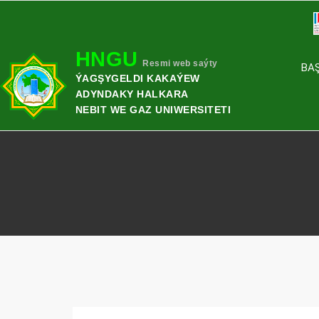
HNGU
Resmi web saýty
BA
ÝAGŞYGELDI KAKAÝEW
ADYNDAKY HALKARA
NEBIT WE GAZ UNIWERSITETI