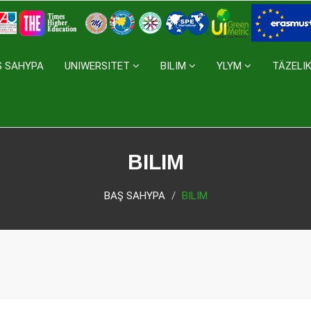
Ş SAHYPA
UNIWERSITET
BILIM
YLYM
TÄZELI
BILIM
BAŞ SAHYPA
BILIM