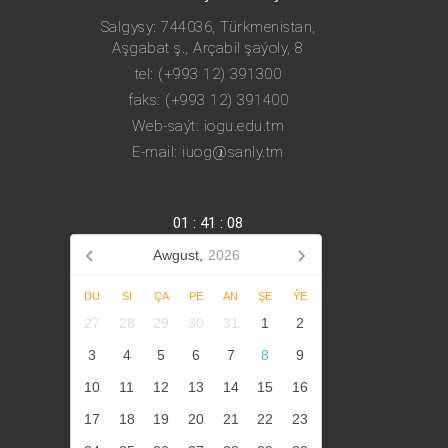
Salgysy: 744036, Türkmenistan,
Aşgabat ş., Arçabil şaýoly, 8
tel: (+993 12) 391300
faks: (+993 12) 391400
Web-saýt: iogu.edu.tm
E-mail: iuog@sanly.tm
01
:
41
:
09
Awgust,
2026
DU
SI
ÇA
PE
AN
ŞE
ÝE
27
28
29
30
31
1
2
3
4
5
6
7
8
9
10
11
12
13
14
15
16
17
18
19
20
21
22
23