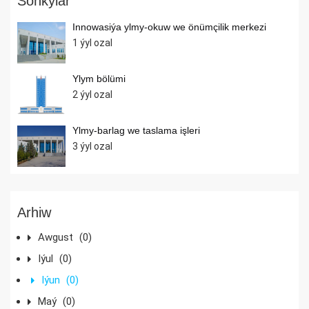
Soňkylar
Innowasiýa ylmy-okuw we önümçilik merkezi
1 ýyl ozal
Ylym bölümi
2 ýyl ozal
Ylmy-barlag we taslama işleri
3 ýyl ozal
Arhiw
Awgust
(0)
Iýul
(0)
Iýun
(0)
Maý
(0)