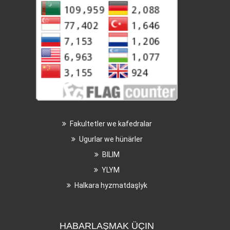
Fakultetler we kafedralar
Ugurlar we hünärler
BILIM
YLYM
Halkara hyzmatdaşlyk
HABARLAŞMAK ÜÇIN