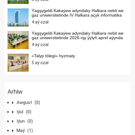
Ýagşygeldi Kakaýew adyndaky Halkara nebit we
gaz uniwersitetinde IV Halkara açyk informatika
internet olimpiadasy geçirilýär
4 aý ozal
Ýagşygeldi Kakaýew adyndaky Halkara nebit we
gaz uniwersitetinde 2026-njy ýylyň aprel aýynda
umumybilim berýän orta mekdepleriň
4 aý ozal
okuwçylarynyň arasynda matematika, himiýa,
informatika dersleri boýunça olimpiadalar
geçirilýär
«Talyp tölegi» hyzmaty
5 aý ozal
Arhiw
Awgust
(0)
Iýul
(0)
Iýun
(0)
Maý
(1)