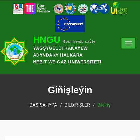
HNGU
Resmi web saýty
Toggl
ÝAGŞYGELDI KAKAÝEW
navig
ADYNDAKY HALKARA
NEBIT WE GAZ UNIWERSITETI
Giňişleýin
BAŞ SAHYPA
BILDIRIŞLER
Bildiriş