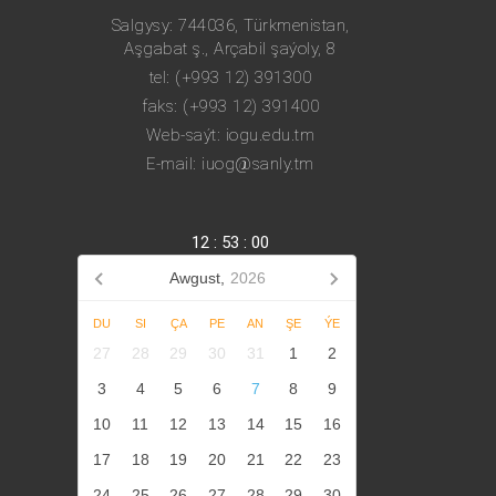
Salgysy: 744036, Türkmenistan,
Aşgabat ş., Arçabil şaýoly, 8
tel: (+993 12) 391300
faks: (+993 12) 391400
Web-saýt: iogu.edu.tm
E-mail: iuog@sanly.tm
12
:
53
:
00
Awgust,
2026
DU
SI
ÇA
PE
AN
ŞE
ÝE
27
28
29
30
31
1
2
3
4
5
6
7
8
9
10
11
12
13
14
15
16
17
18
19
20
21
22
23
24
25
26
27
28
29
30