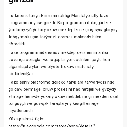
Türkmenistanyň Bilim ministrligi MenTalyp atly täze
programmany işe girizdi. Bu programma dalaşgärlere
ýurdumyzyň ýokary okuw mekdeplerine giriş synaglaryny
tabşyrmak üçin taýýarlyk görmek maksady bilen
döredildi.
Täze programmada esasy mekdep dersleriniň ählisi
boÿunça soraglar we jogaplar ýerleşdirilen, şeýle hem
ulgamlaşdyrylan we elýeterli okuw materialy
hödürlenilýär.
Täze sanly platforma geljekki talyplara taýýarlyk işinde
goldaw bermäge, okuw prosesini has netijeli we gyzykly
etmäge hem-de ýokary okuw mekdebine girmezden ozal
öz güýçli we gowşak taraplaryňy kesgitlemäge
niýetlenendir.
Ýükläp almak üçin:
https://play.google.com/store/apps/details?