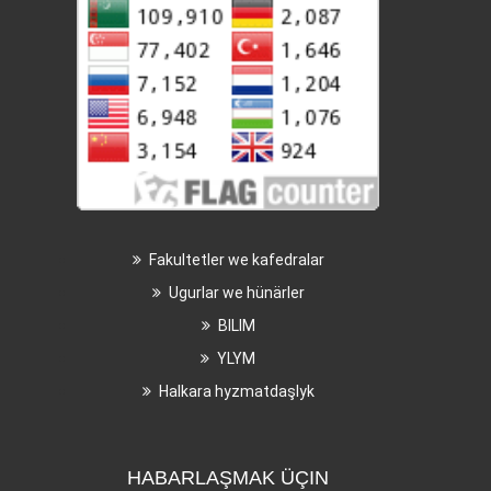
Fakultetler we kafedralar
Ugurlar we hünärler
BILIM
YLYM
Halkara hyzmatdaşlyk
HABARLAŞMAK ÜÇIN