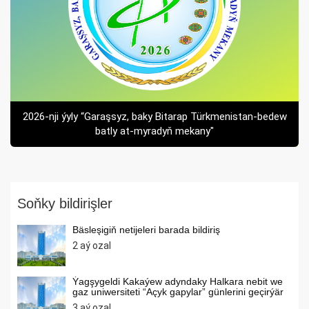
2026-nji ýyly “Garaşsyz, baky Bitarap Türkmenistan-bedew
batly at-myradyň mekany"
Soňky bildirişler
Bäsleşigiň netijeleri barada bildiriş
2 aý ozal
Ýagşygeldi Kakaýew adyndaky Halkara nebit we
gaz uniwersiteti “Açyk gapylar” günlerini geçirýär
3 aý ozal