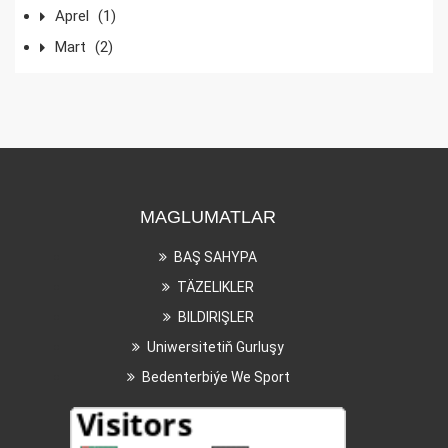
Aprel
(1)
Mart
(2)
MAGLUMATLAR
BAŞ SAHYPA
TÄZELIKLER
BILDIRIŞLER
Uniwersitetiň Gurluşy
Bedenterbiýe We Sport