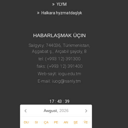
YLYM
Halkara hyzmatdaşlyk
HABARLAŞMAK ÜÇIN
Salgysy: 744036, Türkmenistan,
Aşgabat ş., Arçabil şaýoly, 8
tel: (+993 12) 391300
faks: (+993 12) 391400
Web-saýt: iogu.edu.tm
E-mail: iuog@sanly.tm
17
:
43
:
39
Awgust,
2026
DU
SI
ÇA
PE
AN
ŞE
ÝE