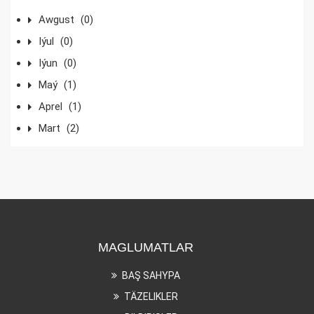
Awgust
(0)
Iýul
(0)
Iýun
(0)
Maý
(1)
Aprel
(1)
Mart
(2)
MAGLUMATLAR
BAŞ SAHYPA
TÄZELIKLER