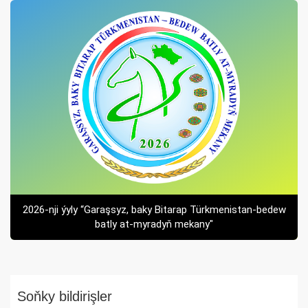
2026-nji ýyly “Garaşsyz, baky Bitarap Türkmenistan-bedew
batly at-myradyň mekany"
Soňky bildirişler