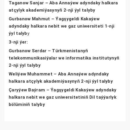
Taganow Sanjar – Aba Annaýew adyndaky halkara
atçylyk akademiýasynyň 2-nji ýyl talyby
Gurbanow Mahmut – Ýagşygeldi Kakaýew
adyndaky halkara nebit we gaz uniwersiteti 1-nji
ýyl talyb
y
3-nji ýer:
Gurbanow Serdar – Türkmenistanyň
telekommunikasiýalar we informatika institutynyň
2-nji ýyl talyby
Weliýew Muhammet – Aba Annaýew adyndaky
halkara atçylyk akademiýasynyň 2-nji ýyl talyby
Çaryýew Baýram – Ýagşygeldi Kakaýew adyndaky
halkara nebit we gaz uniwersitetiniň Dil taýýarlyk
bölüminiň talyby