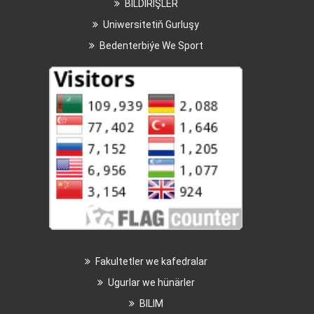
BILDIRIŞLER
Uniwersitetiň Gurluşy
Bedenterbiýe We Sport
Fakultetler we kafedralar
Ugurlar we hünärler
BILIM