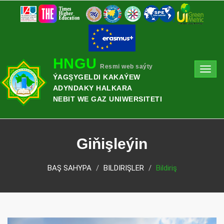
HNGU
Resmi web saýty
Toggl
ÝAGŞYGELDI KAKAÝEW
navig
ADYNDAKY HALKARA
NEBIT WE GAZ UNIWERSITETI
Giňişleýin
BAŞ SAHYPA
BILDIRIŞLER
Bildiriş