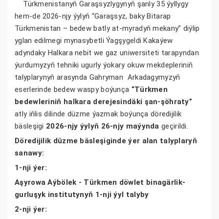
Türkmenistanyň Garaşsyzlygynyň şanly 35 ýyllygy
hem-de 2026-njy ýylyň “Garaşsyz, baky Bitarap
Türkmenistan – bedew batly at-myradyň mekany” diýlip
yglan edilmegi mynasybetli Ýagşygeldi Kakaýew
adyndaky Halkara nebit we gaz uniwersiteti tarapyndan
ýurdumyzyň tehniki ugurly ýokary okuw mekdepleriniň
talyplarynyň arasynda Gahryman Arkadagymyzyň
eserlerinde bedew waspy boýunça
“Türkmen
bedewleriniň halkara derejesindäki şan-şöhraty”
atly iňlis dilinde düzme ýazmak boýunça döredijilik
bäsleşigi
2026-njy ýylyň 26-njy maýynda
geçirildi.
Döredijilik düzme bäsleşiginde ýer alan talyplaryň
sanawy:
1-nji ýer:
Aşyrowa Aýbölek - Türkmen döwlet binagärlik-
gurluşyk institutynyň 1-nji ýyl talyby
2-nji ýer: