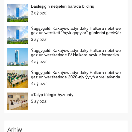
Bäsleşigiň netijeleri barada bildiriş
2 aý ozal
Ýagşygeldi Kakaýew adyndaky Halkara nebit we
gaz uniwersiteti “Açyk gapylar” günlerini geçirýär
3 aý ozal
Ýagşygeldi Kakaýew adyndaky Halkara nebit we
gaz uniwersitetinde IV Halkara açyk informatika
internet olimpiadasy geçirilýär
4 aý ozal
Ýagşygeldi Kakaýew adyndaky Halkara nebit we
gaz uniwersitetinde 2026-njy ýylyň aprel aýynda
umumybilim berýän orta mekdepleriň
4 aý ozal
okuwçylarynyň arasynda matematika, himiýa,
informatika dersleri boýunça olimpiadalar
geçirilýär
«Talyp tölegi» hyzmaty
5 aý ozal
Arhiw