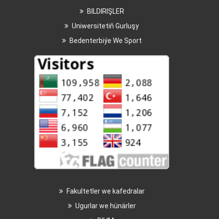
BILDIRIŞLER
Uniwersitetiň Gurluşy
Bedenterbiýe We Sport
Fakultetler we kafedralar
Ugurlar we hünärler