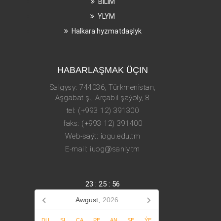
BILIM
YLYM
Halkara hyzmatdaşlyk
HABARLAŞMAK ÜÇIN
Salgysy: 744036, Türkmenistan,
Aşgabat ş., Arçabil şaýoly, 8
tel: (+993 12) 391300
faks: (+993 12) 391400
Web-saýt: iogu.edu.tm
E-mail: iuog@sanly.tm
23
:
25
:
57
Awgust,
2026
DU
SI
ÇA
PE
AN
ŞE
ÝE