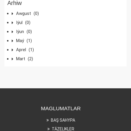
Arhiw
Awgust
(0)
Iýul
(0)
Iýun
(0)
Maý
(1)
Aprel
(1)
Mart
(2)
MAGLUMATLAR
BAŞ SAHYPA
TÄZELIKLER