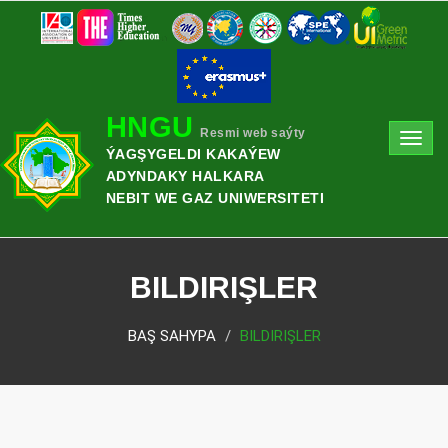
HNGU
Resmi web saýty
Toggl
ÝAGŞYGELDI KAKAÝEW
navig
ADYNDAKY HALKARA
NEBIT WE GAZ UNIWERSITETI
BILDIRIŞLER
BAŞ SAHYPA
BILDIRIŞLER