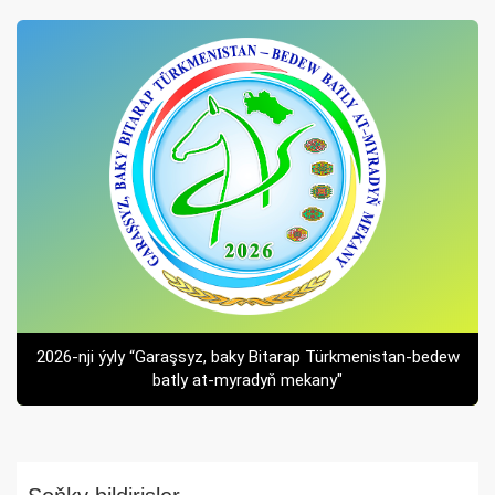
2026-nji ýyly “Garaşsyz, baky Bitarap Türkmenistan-bedew
batly at-myradyň mekany"