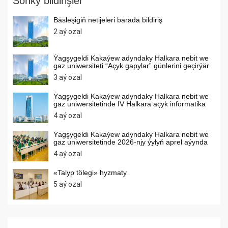
Soňky bildirişler
Bäsleşigiň netijeleri barada bildiriş
2 aý ozal
Ýagşygeldi Kakaýew adyndaky Halkara nebit we
gaz uniwersiteti “Açyk gapylar” günlerini geçirýär
3 aý ozal
Ýagşygeldi Kakaýew adyndaky Halkara nebit we
gaz uniwersitetinde IV Halkara açyk informatika
internet olimpiadasy geçirilýär
4 aý ozal
Ýagşygeldi Kakaýew adyndaky Halkara nebit we
gaz uniwersitetinde 2026-njy ýylyň aprel aýynda
umumybilim berýän orta mekdepleriň
4 aý ozal
okuwçylarynyň arasynda matematika, himiýa,
informatika dersleri boýunça olimpiadalar
geçirilýär
«Talyp tölegi» hyzmaty
5 aý ozal