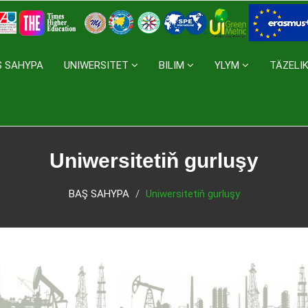
Ş SAHYPA
UNIWERSITET
BILIM
YLYM
TÄZELI
Uniwersitetiň gurluşy
BAŞ SAHYPA
Uniwersitetiň gurluşy