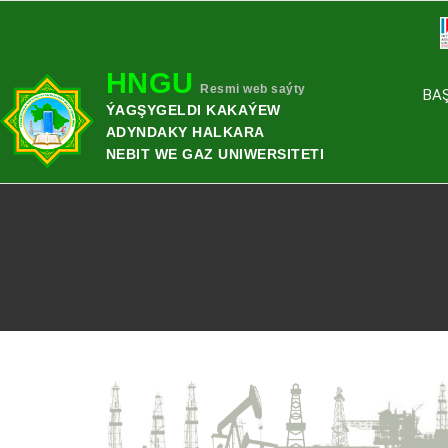
HNGU
Resmi web saýty
BA
ÝAGŞYGELDI KAKAÝEW
ADYNDAKY HALKARA
NEBIT WE GAZ UNIWERSITETI