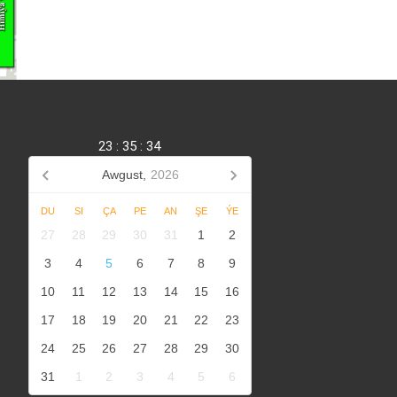
23
:
35
:
34
Awgust,
2026
DU
SI
ÇA
PE
AN
ŞE
ÝE
27
28
29
30
31
1
2
3
4
5
6
7
8
9
10
11
12
13
14
15
16
17
18
19
20
21
22
23
24
25
26
27
28
29
30
31
1
2
3
4
5
6