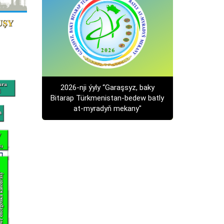
2026-nji ýyly “Garaşsyz, baky
Bitarap Türkmenistan-bedew batly
at-myradyň mekany"