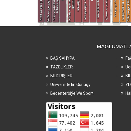
MAGLUMATL
BAŞ SAHYPA
Fa
TÄZELIKLER
Ug
BILDIRIŞLER
BI
Uniwersitetiň Gurluşy
YL
Bedenterbiýe We Sport
Ha