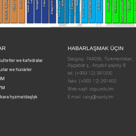
AR
HABARLAŞMAK ÜÇIN
Salgysy: 744036, Türkmenistan,
kultetler we kafedralar
Aşgabat ş., Arçabil şaýoly, 8
urlar we hünärler
tel: (+993 12) 391300
LIM
faks: (+993 12) 391400
YM
Web-saýt: iogu.edu.tm
E-mail: iuog@sanly.tm
lkara hyzmatdaşlyk