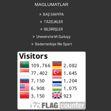
MAGLUMATLAR
BAŞ SAHYPA
TÄZELIKLER
BILDIRIŞLER
Uniwersitetiň Gurluşy
Bedenterbiýe We Sport