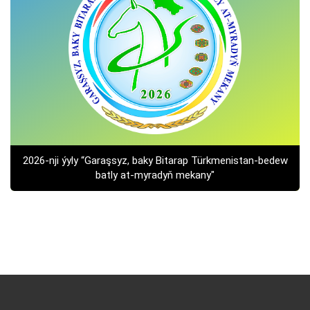
2026-nji ýyly “Garaşsyz, baky Bitarap Türkmenistan-bedew
batly at-myradyň mekany"