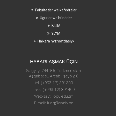
Fakultetler we kafedralar
Ugurlar we hünärler
BILIM
YLYM
Halkara hyzmatdaşlyk
HABARLAŞMAK ÜÇIN
Salgysy: 744036, Türkmenistan,
Aşgabat ş., Arçabil şaýoly, 8
tel: (+993 12) 391300
faks: (+993 12) 391400
Web-saýt: iogu.edu.tm
E-mail: iuog@sanly.tm