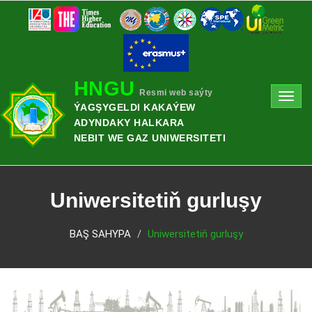
HNGU
Resmi web saýty
Toggl
ÝAGŞYGELDI KAKAÝEW
navig
ADYNDAKY HALKARA
NEBIT WE GAZ UNIWERSITETI
Uniwersitetiň gurluşy
BAŞ SAHYPA
Uniwersitetiň gurluşy