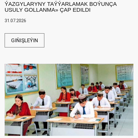
ÝAZGYLARYNY TAÝÝARLAMAK BOÝUNÇA
USULY GOLLANMA» ÇAP EDILDI
31.07.2026
GIŇIŞLEÝIN