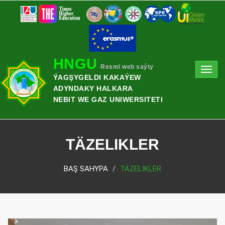
HNGU
Resmi web saýty
Toggl
ÝAGŞYGELDI KAKAÝEW
navig
ADYNDAKY HALKARA
NEBIT WE GAZ UNIWERSITETI
TÄZELIKLER
BAŞ SAHYPA
TÄZELIKLER