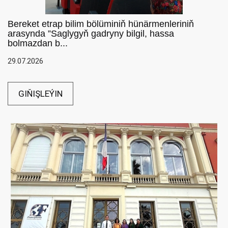
Bereket etrap bilim bölüminiň hünärmenleriniň
arasynda ”Saglygyň gadryny bilgil, hassa
bolmazdan b...
29.07.2026
GIŇIŞLEÝIN