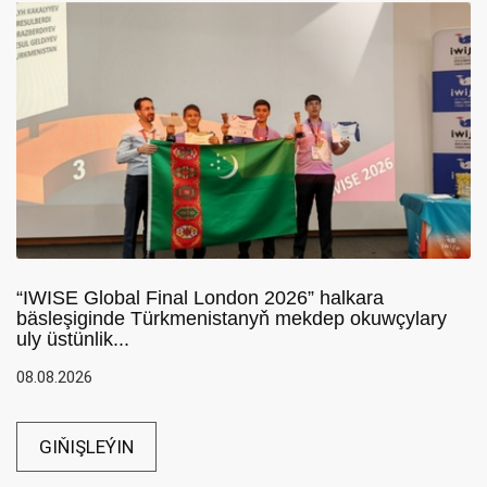
“IWISE Global Final London 2026” halkara
bäsleşiginde Türkmenistanyň mekdep okuwçylary
uly üstünlik...
08.08.2026
GIŇIŞLEÝIN