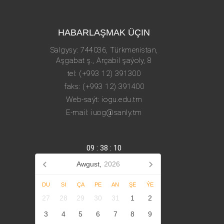
HABARLAŞMAK ÜÇIN
Salgysy: 744036, Türkmenistan,
Aşgabat ş., Arçabil şaýoly, 8
tel: (+993 12) 391300
faks: (+993 12) 391400
Web-saýt: iogu.edu.tm
E-mail: iuog@sanly.tm
09
:
38
:
11
Awgust,
2026
DU
SI
ÇA
PE
AN
ŞE
ÝE
27
28
29
30
31
1
2
3
4
5
6
7
8
9