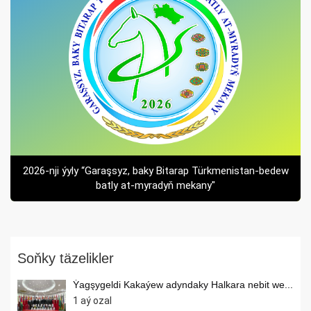
2026-nji ýyly “Garaşsyz, baky Bitarap Türkmenistan-bedew
batly at-myradyň mekany"
Soňky täzelikler
Ýagşygeldi Kakaýew adyndaky Halkara nebit we...
1 aý ozal