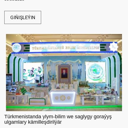
GIŇIŞLEÝIN
Türkmenistanda ylym-bilim we saglygy goraýyş
ulgamlary kämilleşdirilýär