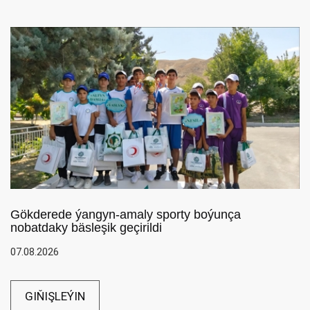
Gökderede ýangyn-amaly sporty boýunça
nobatdaky bäsleşik geçirildi
07.08.2026
GIŇIŞLEÝIN