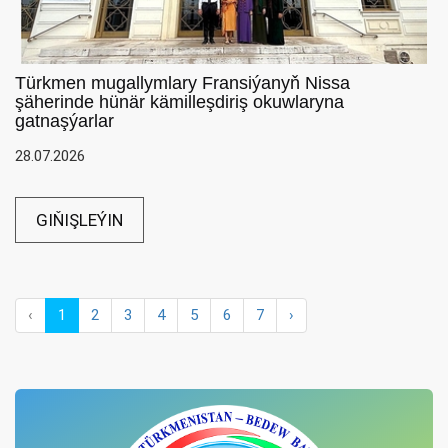
Türkmen mugallymlary Fransiýanyň Nissa
şäherinde hünär kämilleşdiriş okuwlaryna
gatnaşýarlar
28.07.2026
GIŇIŞLEÝIN
‹
1
2
3
4
5
6
7
›