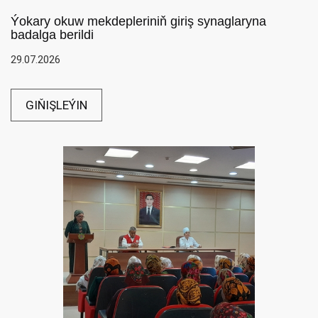
Ýokary okuw mekdepleriniň giriş synaglaryna
badalga berildi
29.07.2026
GIŇIŞLEÝIN