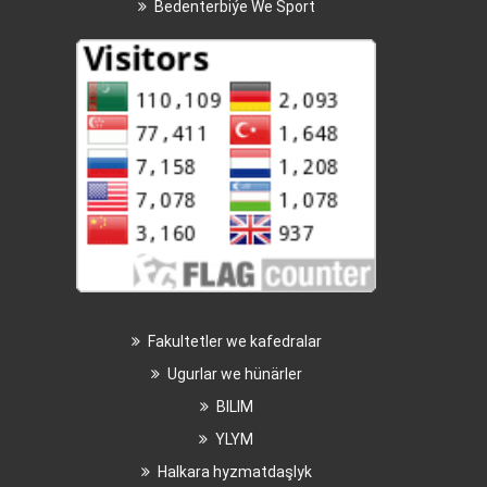
Bedenterbiýe We Sport
Fakultetler we kafedralar
Ugurlar we hünärler
BILIM
YLYM
Halkara hyzmatdaşlyk