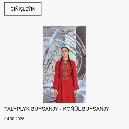
GIŇIŞLEÝIN
TALYPLYK BUÝSANJY - KÖŇÜL BUÝSANJY
04.08.2026