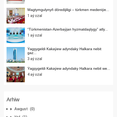
Magtymgulynyň döredijiligi – türkmen medeniýe...
1 aý ozal
“Türkmenistan-Azerbaýjan hyzmatdaşlygy” atly...
1 aý ozal
Ýagşygeldi Kakaýew adyndaky Halkara nebit
gaz...
3 aý ozal
Ýagşygeldi Kakaýew adyndaky Halkara nebit we...
4 aý ozal
Arhiw
Awgust
(0)
Iýul
(1)