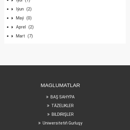
Iýun
(2)
Maý
(0)
Aprel
(2)
Mart
(7)
MAGLUMATLAR
BAŞ SAHYPA
TÄZELIKLER
BILDIRIŞLER
Uniwersitetiň Gurluşy