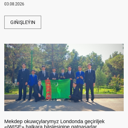
03.08.2026
GIŇIŞLEÝIN
Mekdep okuwçylarymyz Londonda geçiriljek
«iWISE» halkara bäsleşigine gatnaşarlar