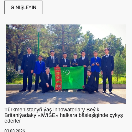
GIŇIŞLEÝIN
Türkmenistanyň ýaş innowatorlary Beýik
Britaniýadaky «iWISE» halkara bäsleşiginde çykyş
ederler
03.08.2026