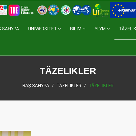
Ş SAHYPA
UNIWERSITET
BILIM
YLYM
TÄZELI
TÄZELIKLER
BAŞ SAHYPA
TÄZELIKLER
TÄZELIKLER