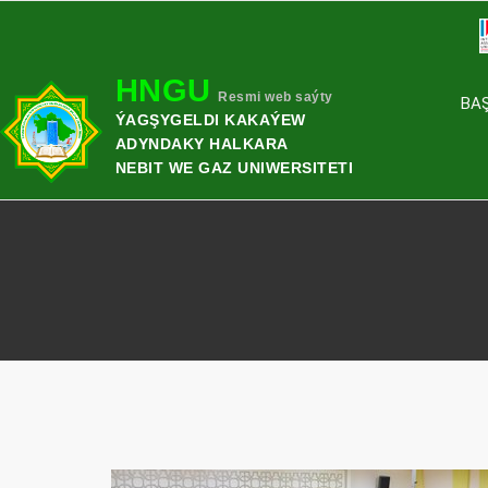
HNGU
Resmi web saýty
BA
ÝAGŞYGELDI KAKAÝEW
ADYNDAKY HALKARA
NEBIT WE GAZ UNIWERSITETI