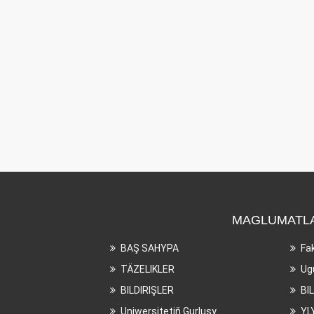
MAGLUMATL
BAŞ SAHYPA
Fa
TÄZELIKLER
Ug
BILDIRIŞLER
BI
Uniwersitetiň Gurluşy
YL