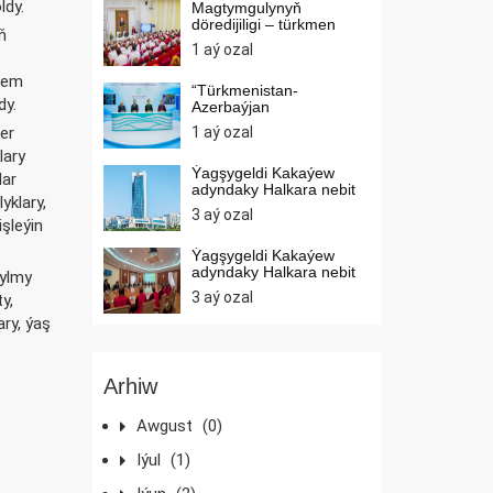
ldy.
Magtymgulynyň
döredijiligi – türkmen
ň
medeniýe...
1 aý ozal
ýsem
“Türkmenistan-
dy.
Azerbaýjan
hyzmatdaşlygy” atly...
1 aý ozal
er
lary
Ýagşygeldi Kakaýew
lar
adyndaky Halkara nebit
yklary,
gaz...
3 aý ozal
şleýin
Ýagşygeldi Kakaýew
adyndaky Halkara nebit
 ylmy
we...
3 aý ozal
y,
ary, ýaş
Arhiw
Awgust
(0)
Iýul
(1)