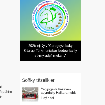
2026-nji ýyly “Garaşsyz, baky
Bitarap Türkmenistan-bedew batly
at-myradyň mekany"
Soňky täzelikler
at
Ýagşygeldi Kakaýew
iň pähim
adyndaky Halkara nebit
we...
i-
1 aý ozal