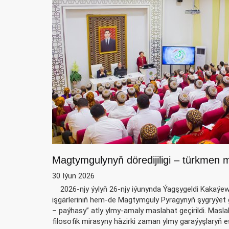
Magtymgulynyň döredijiligi – türkmen 
30 Iýun 2026
2026-njy ýylyň 26-njy iýunynda Ýagşygeldi Kakaýew
işgärleriniň hem-de Magtymguly Pyragynyň şygryýet 
– paýhasy” atly ylmy-amaly maslahat geçirildi. Ma
filosofik mirasyny häzirki zaman ylmy garaýyşlaryň es