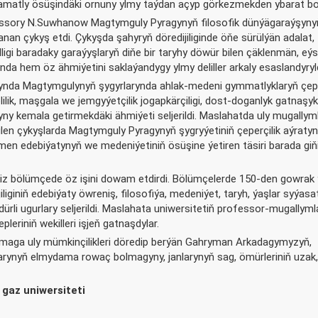
amatly ösüşindäki ornuny ylmy taýdan açyp görkezmekden ybarat bo
ssory N.Suwhanow Magtymguly Pyragynyň filosofik dünýägaraýşyny
an çykyş etdi. Çykyşda şahyryň döredijiliginde öňe sürülýän adalat,
lligi baradaky garaýyşlaryň diňe bir taryhy döwür bilen çäklenmän, e
ynda hem öz ähmiýetini saklaýandygy ylmy deliller arkaly esaslandyryl
nda Magtymgulynyň şygyrlarynda ahlak-medeni gymmatlyklaryň çep
ilik, maşgala we jemgyýetçilik jogapkärçiligi, dost-doganlyk gatnaşyk
yny kemala getirmekdäki ähmiýeti seljerildi. Maslahatda uly mugallym
n çykyşlarda Magtymguly Pyragynyň şygryýetiniň çeperçilik aýratynl
 edebiýatynyň we medeniýetiniň ösüşine ýetiren täsiri barada giňi
 bölümçede öz işini dowam etdirdi. Bölümçelerde 150-den gowrak
liginiň edebiýaty öwreniş, filosofiýa, medeniýet, taryh, ýaşlar syýasat
 dürli ugurlary seljerildi. Maslahata uniwersitetiň professor-mugallyml
eriniň wekilleri işjeň gatnaşdylar.
aga uly mümkinçilikleri döredip berýän Gahryman Arkadagymyzyň,
rynyň elmydama rowaç bolmagyny, janlarynyň sag, ömürleriniň uzak,
gaz uniwersiteti