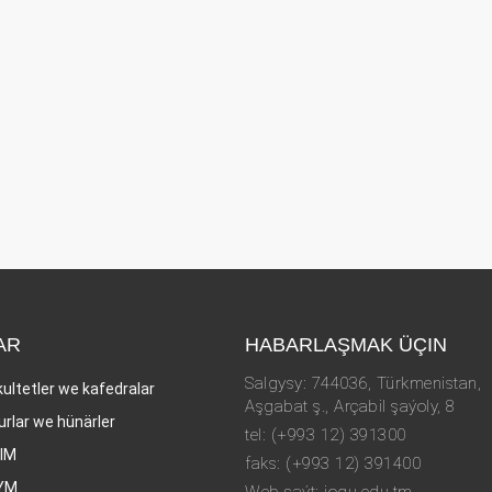
AR
HABARLAŞMAK ÜÇIN
Salgysy: 744036, Türkmenistan,
kultetler we kafedralar
Aşgabat ş., Arçabil şaýoly, 8
urlar we hünärler
tel: (+993 12) 391300
LIM
faks: (+993 12) 391400
YM
Web-saýt: iogu.edu.tm