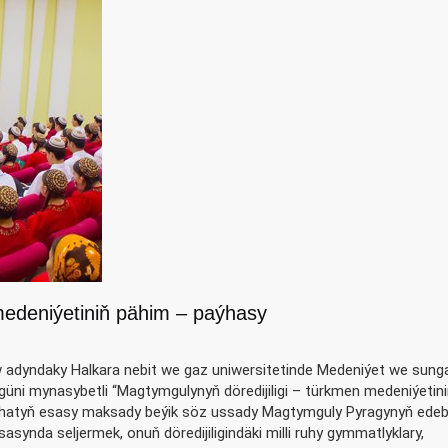
medeniýetiniň pähim – paýhasy
 adyndaky Halkara nebit we gaz uniwersitetinde Medeniýet we sung
güni mynasybetli “Magtymgulynyň döredijiligi – türkmen medeniýetin
slahatyň esasy maksady beýik söz ussady Magtymguly Pyragynyň edeb
asynda seljermek, onuň döredijiligindäki milli ruhy gymmatlyklary,