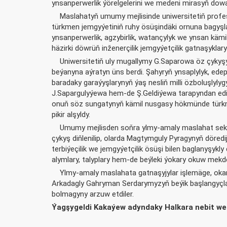
ynsanperwerlik ýörelgelerini we medeni mirasyň dow
Maslahatyň umumy mejlisinde uniwersitetiň profe
türkmen jemgyýetiniň ruhy ösüşindäki ornuna bagyşlan
ynsanperwerlik, agzybirlik, watançylyk we ynsan kämi
häzirki döwrüň inženerçilik jemgyýetçilik gatnaşyklar
Uniwersitetiň uly mugallymy G.Saparowa öz çykyşy
beýanyna aýratyn üns berdi. Şahyryň ynsaplylyk, edepl
baradaky garaýyşlarynyň ýaş nesliň milli özboluşlylyg
J.Sapargulyýewa hem-de Ş.Geldiýewa tarapyndan edile
onuň söz sungatynyň kämil nusgasy hökmünde türkmen
pikir alşyldy.
Umumy mejlisden soňra ylmy-amaly maslahat sekiz
çykyş diňlenilip, olarda Magtymguly Pyragynyň dörediji
terbiýeçilik we jemgyýetçilik ösüşi bilen baglanyşykly
alymlary, talyplary hem-de beýleki ýokary okuw mekdepl
Ylmy-amaly maslahata gatnaşyjylar işlemäge, okam
Arkadagly Gahryman Serdarymyzyň beýik başlangyçla
bolmagyny arzuw etdiler.
Ýagşygeldi Kakaýew adyndaky Halkara nebit we 