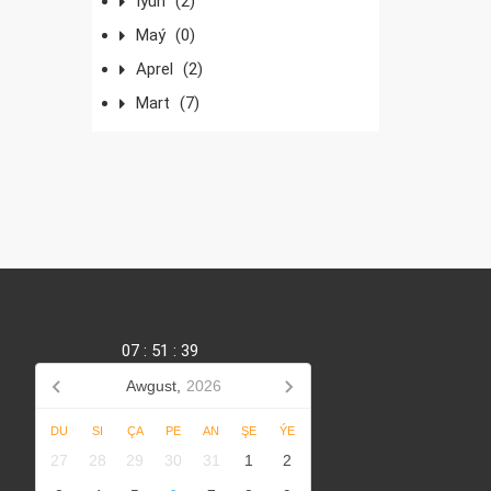
Iýun
(2)
Maý
(0)
Aprel
(2)
Mart
(7)
07
:
51
:
39
Awgust,
2026
DU
SI
ÇA
PE
AN
ŞE
ÝE
27
28
29
30
31
1
2