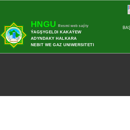
HNGU
Resmi web saýty
BA
ÝAGŞYGELDI KAKAÝEW
ADYNDAKY HALKARA
NEBIT WE GAZ UNIWERSITETI