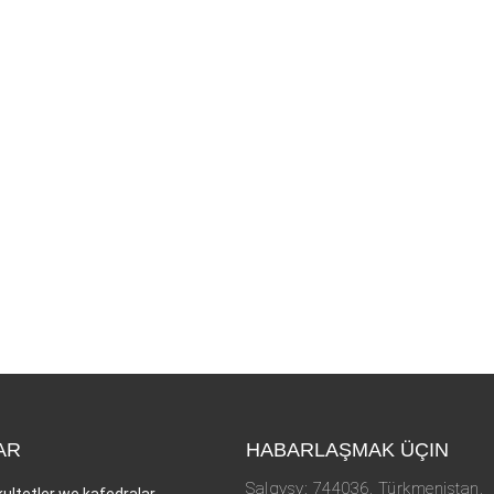
AR
HABARLAŞMAK ÜÇIN
Salgysy: 744036, Türkmenistan,
kultetler we kafedralar