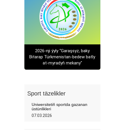
2026-nji ýyly “Garaşsyz, baky
Bitarap Türkmenistan-bedew batly
at-myradyň mekany"
Sport täzelikler
Uniwersitetiň sportda gazanan
üstünlikleri
07.03.2026