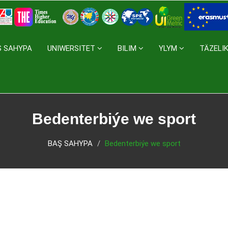
Ş SAHYPA
UNIWERSITET
BILIM
YLYM
TÄZELI
Bedenterbiýe we sport
BAŞ SAHYPA
Bedenterbiýe we sport