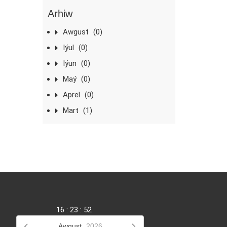
Arhiw
Awgust
(0)
Iýul
(0)
Iýun
(0)
Maý
(0)
Aprel
(0)
Mart
(1)
16
:
23
:
52
Awgust,
2026