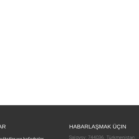
AR
HABARLAŞMAK ÜÇIN
Salgysy: 744036, Türkmenistan,
kultetler we kafedralar