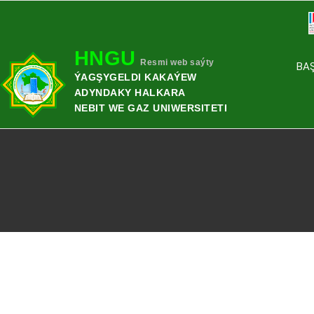
HNGU
Resmi web saýty
BA
ÝAGŞYGELDI KAKAÝEW
ADYNDAKY HALKARA
NEBIT WE GAZ UNIWERSITETI