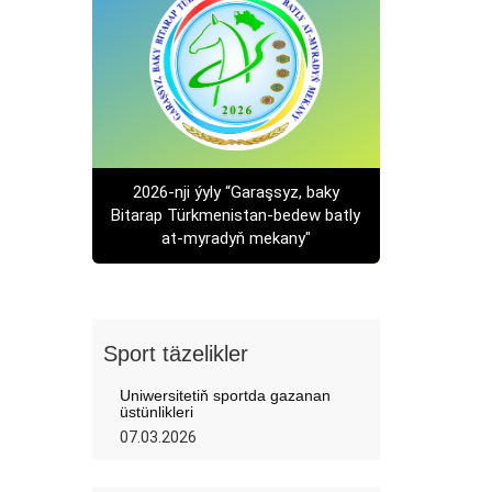
2026-nji ýyly “Garaşsyz, baky
Bitarap Türkmenistan-bedew batly
at-myradyň mekany"
Sport täzelikler
Uniwersitetiň sportda gazanan
üstünlikleri
07.03.2026