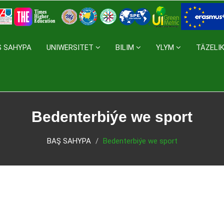
Ş SAHYPA
UNIWERSITET
BILIM
YLYM
TÄZELI
Bedenterbiýe we sport
BAŞ SAHYPA
Bedenterbiýe we sport