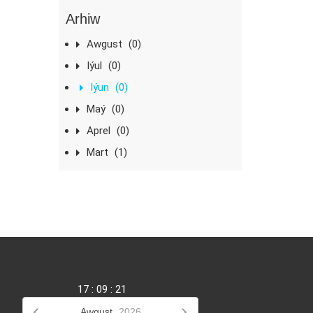
Arhiw
Awgust
(0)
Iýul
(0)
Iýun
(0)
Maý
(0)
Aprel
(0)
Mart
(1)
17
:
09
:
22
Awgust,
2026