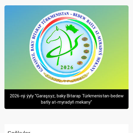
2026-nji ýyly “Garaşsyz, baky Bitarap Türkmenistan-bedew
batly at-myradyň mekany"