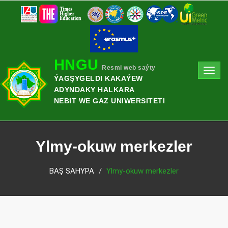
HNGU
Resmi web saýty
Toggl
ÝAGŞYGELDI KAKAÝEW
navig
ADYNDAKY HALKARA
NEBIT WE GAZ UNIWERSITETI
Ylmy-okuw merkezler
BAŞ SAHYPA
Ylmy-okuw merkezler