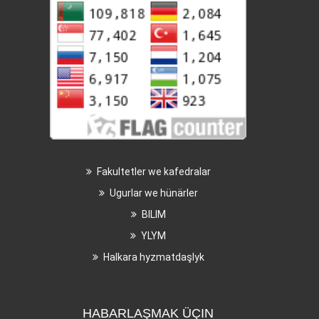
Fakultetler we kafedralar
Ugurlar we hünärler
BILIM
YLYM
Halkara hyzmatdaşlyk
HABARLAŞMAK ÜÇIN