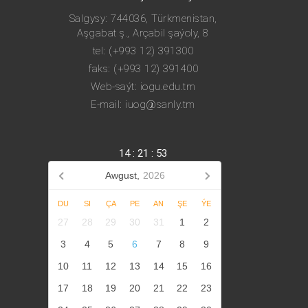
Salgysy: 744036, Türkmenistan,
Aşgabat ş., Arçabil şaýoly, 8
tel: (+993 12) 391300
faks: (+993 12) 391400
Web-saýt: iogu.edu.tm
E-mail: iuog@sanly.tm
14
:
21
:
54
Awgust,
2026
DU
SI
ÇA
PE
AN
ŞE
ÝE
27
28
29
30
31
1
2
3
4
5
6
7
8
9
10
11
12
13
14
15
16
17
18
19
20
21
22
23