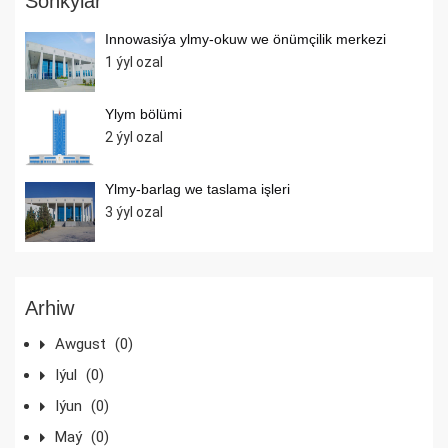
Soňkylar
Innowasiýa ylmy-okuw we önümçilik merkezi
1 ýyl ozal
Ylym bölümi
2 ýyl ozal
Ylmy-barlag we taslama işleri
3 ýyl ozal
Arhiw
Awgust
(0)
Iýul
(0)
Iýun
(0)
Maý
(0)