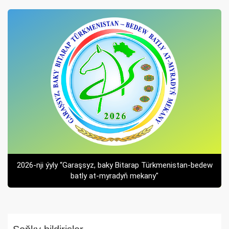
2026-nji ýyly “Garaşsyz, baky Bitarap Türkmenistan-bedew
batly at-myradyň mekany"