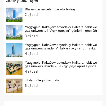
Soňky bildirişler
Bäsleşigiň netijeleri barada bildiriş
2 aý ozal
Ýagşygeldi Kakaýew adyndaky Halkara nebit we
gaz uniwersiteti “Açyk gapylar” günlerini geçirýär
3 aý ozal
Ýagşygeldi Kakaýew adyndaky Halkara nebit we
gaz uniwersitetinde IV Halkara açyk informatika
internet olimpiadasy geçirilýär
4 aý ozal
Ýagşygeldi Kakaýew adyndaky Halkara nebit we
gaz uniwersitetinde 2026-njy ýylyň aprel aýynda
umumybilim berýän orta mekdepleriň
4 aý ozal
okuwçylarynyň arasynda matematika, himiýa,
informatika dersleri boýunça olimpiadalar
geçirilýär
«Talyp tölegi» hyzmaty
5 aý ozal