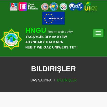
HNGU
Resmi web saýty
Toggl
ÝAGŞYGELDI KAKAÝEW
navig
ADYNDAKY HALKARA
NEBIT WE GAZ UNIWERSITETI
BILDIRIŞLER
BAŞ SAHYPA
BILDIRIŞLER