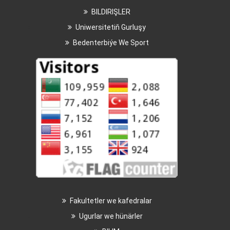
BILDIRIŞLER
Uniwersitetiň Gurluşy
Bedenterbiýe We Sport
Fakultetler we kafedralar
Ugurlar we hünärler