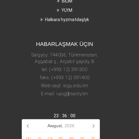
BILIM
YLYM
Halkara hyzmatdaşlyk
HABARLAŞMAK ÜÇIN
Salgysy: 744036, Türkmenistan,
Aşgabat ş., Arçabil şaýoly, 8
tel: (+993 12) 391300
faks: (+993 12) 391400
Web-saýt: iogu.edu.tm
E-mail: iuog@sanly.tm
23
:
36
:
00
Awgust,
2026
DU
SI
ÇA
PE
AN
ŞE
ÝE