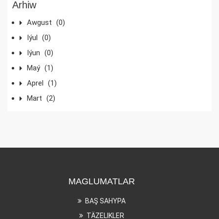
Arhiw
Awgust
(0)
Iýul
(0)
Iýun
(0)
Maý
(1)
Aprel
(1)
Mart
(2)
MAGLUMATLAR
BAŞ SAHYPA
TÄZELIKLER