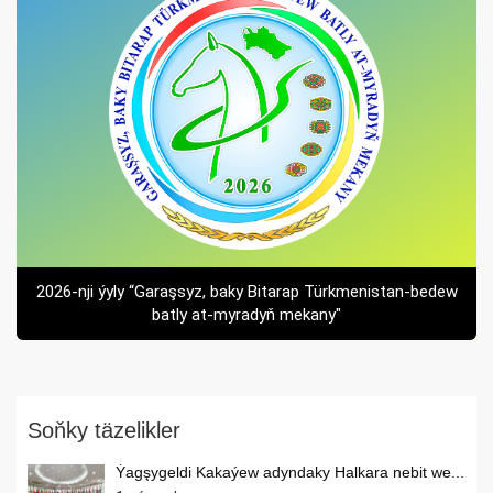
2026-nji ýyly “Garaşsyz, baky Bitarap Türkmenistan-bedew
batly at-myradyň mekany"
Soňky täzelikler
Ýagşygeldi Kakaýew adyndaky Halkara nebit we...