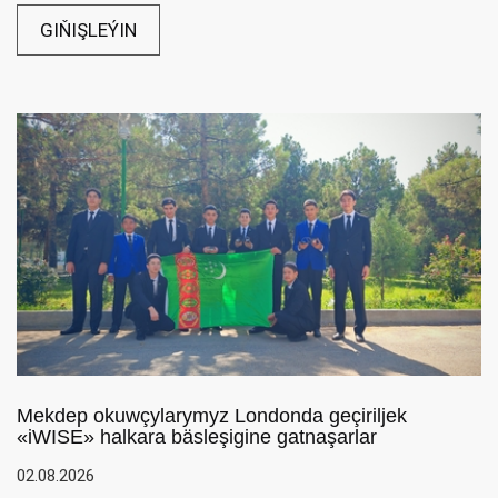
GIŇIŞLEÝIN
Mekdep okuwçylarymyz Londonda geçiriljek
«iWISE» halkara bäsleşigine gatnaşarlar
02.08.2026