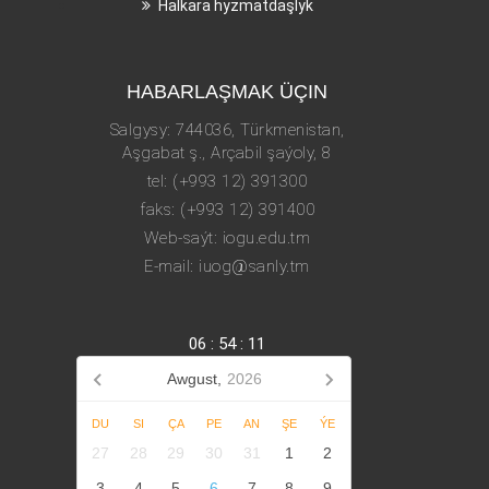
Halkara hyzmatdaşlyk
HABARLAŞMAK ÜÇIN
Salgysy: 744036, Türkmenistan,
Aşgabat ş., Arçabil şaýoly, 8
tel: (+993 12) 391300
faks: (+993 12) 391400
Web-saýt: iogu.edu.tm
E-mail: iuog@sanly.tm
06
:
54
:
12
Awgust,
2026
DU
SI
ÇA
PE
AN
ŞE
ÝE
27
28
29
30
31
1
2
3
4
5
6
7
8
9