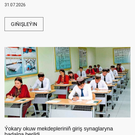
31.07.2026
GIŇIŞLEÝIN
Ýokary okuw mekdepleriniň giriş synaglaryna
badalga berildi