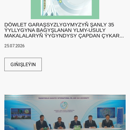
DÖWLET GARAŞSYZLYGYMYZYŇ ŞANLY 35
ÝYLLYGYNA BAGYŞLANAN YLMY-USULY
MAKALALARYŇ ÝYGYNDYSY ÇAPDAN ÇYKAR...
25.07.2026
GIŇIŞLEÝIN