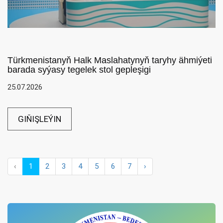
Türkmenistanyň Halk Maslahatynyň taryhy ähmiýeti
barada syýasy tegelek stol gepleşigi
25.07.2026
GIŇIŞLEÝIN
‹
1
2
3
4
5
6
7
›