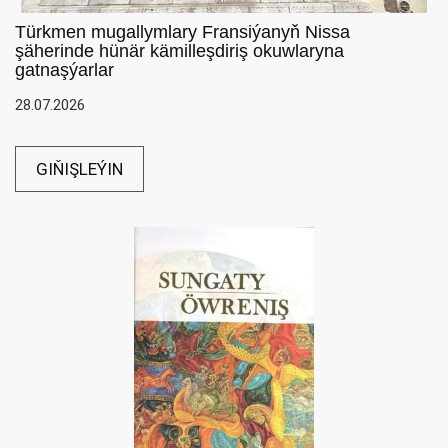
Türkmen mugallymlary Fransiýanyň Nissa
şäherinde hünär kämilleşdiriş okuwlaryna
gatnaşýarlar
28.07.2026
GIŇIŞLEÝIN