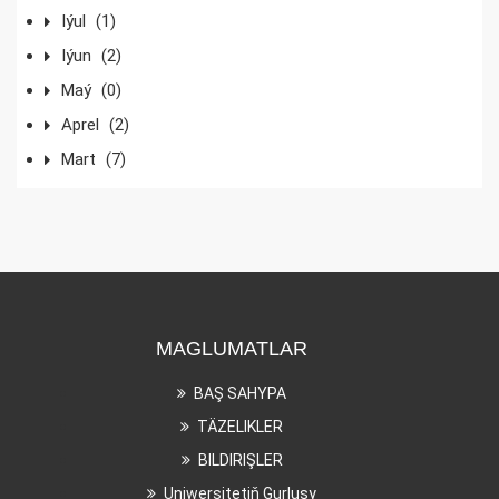
Iýul
(1)
Iýun
(2)
Maý
(0)
Aprel
(2)
Mart
(7)
MAGLUMATLAR
BAŞ SAHYPA
TÄZELIKLER
BILDIRIŞLER
Uniwersitetiň Gurluşy