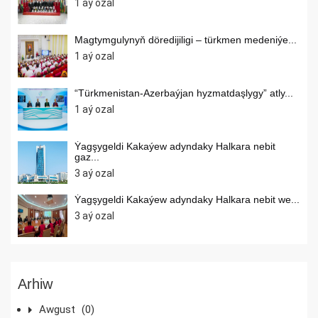
1 aý ozal
Magtymgulynyň döredijiligi – türkmen medeniýe...
1 aý ozal
“Türkmenistan-Azerbaýjan hyzmatdaşlygy” atly...
1 aý ozal
Ýagşygeldi Kakaýew adyndaky Halkara nebit
gaz...
3 aý ozal
Ýagşygeldi Kakaýew adyndaky Halkara nebit we...
3 aý ozal
Arhiw
Awgust
(0)