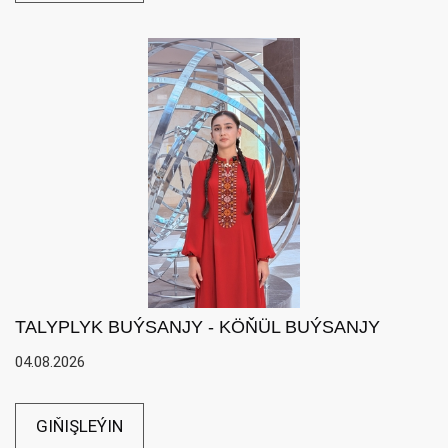
TALYPLYK BUÝSANJY - KÖŇÜL BUÝSANJY
04.08.2026
GIŇIŞLEÝIN