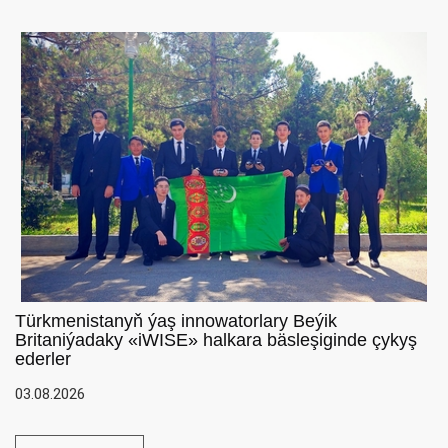
Türkmenistanyň ýaş innowatorlary Beýik
Britaniýadaky «iWISE» halkara bäsleşiginde çykyş
ederler
03.08.2026