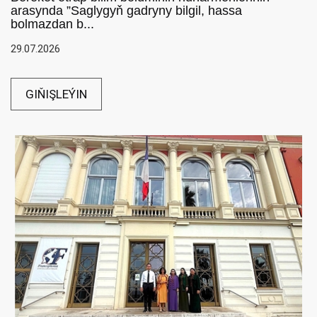
arasynda ”Saglygyň gadryny bilgil, hassa
bolmazdan b...
29.07.2026
GIŇIŞLEÝIN