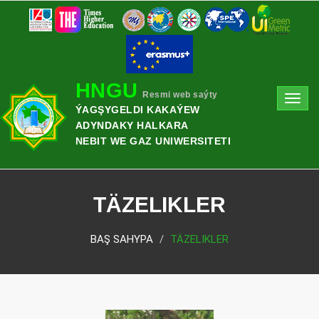
HNGU
Resmi web saýty
Toggl
ÝAGŞYGELDI KAKAÝEW
navig
ADYNDAKY HALKARA
NEBIT WE GAZ UNIWERSITETI
TÄZELIKLER
BAŞ SAHYPA
TÄZELIKLER