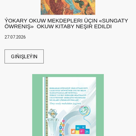
ÝOKARY OKUW MEKDEPLERI ÜÇIN «SUNGATY
ÖWRENIŞ» OKUW KITABY NEŞIR EDILDI
27.07.2026
GIŇIŞLEÝIN