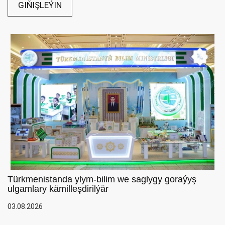
GIŇIŞLEÝIN
Türkmenistanda ylym-bilim we saglygy goraýyş
ulgamlary kämilleşdirilýär
03.08.2026