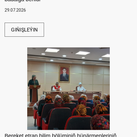
29.07.2026
GIŇIŞLEÝIN
Bereket etrap bilim bölüminiň hünärmenleriniň