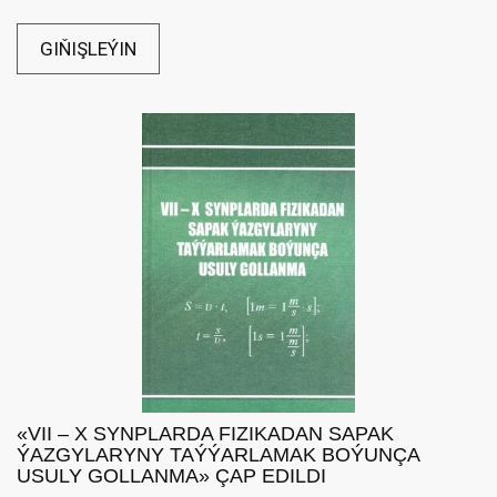
GIŇIŞLEÝIN
«VII – X SYNPLARDA FIZIKADAN SAPAK
ÝAZGYLARYNY TAÝÝARLAMAK BOÝUNÇA
USULY GOLLANMA» ÇAP EDILDI