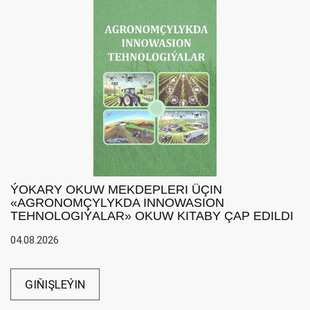
ÝOKARY OKUW MEKDEPLERI ÜÇIN
«AGRONOMÇYLYKDA INNOWASION
TEHNOLOGIÝALAR» OKUW KITABY ÇAP EDILDI
04.08.2026
GIŇIŞLEÝIN