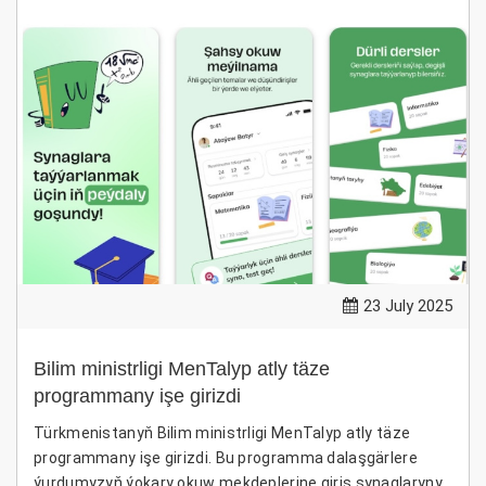
23 July 2025
Bilim ministrligi MenTalyp atly täze
programmany işe girizdi
Türkmenistanyň Bilim ministrligi MenTalyp atly täze
programmany işe girizdi. Bu programma dalaşgärlere
ýurdumyzyň ýokary okuw mekdeplerine giriş synaglaryny