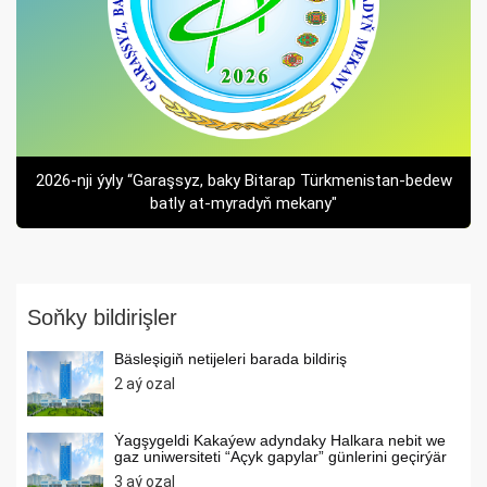
2026-nji ýyly “Garaşsyz, baky Bitarap Türkmenistan-bedew
batly at-myradyň mekany"
Soňky bildirişler
Bäsleşigiň netijeleri barada bildiriş
2 aý ozal
Ýagşygeldi Kakaýew adyndaky Halkara nebit we
gaz uniwersiteti “Açyk gapylar” günlerini geçirýär
3 aý ozal