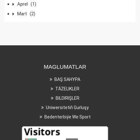
Aprel
(1)
Mart
(2)
MAGLUMATLAR
BAŞ SAHYPA
TÄZELIKLER
BILDIRIŞLER
Uniwersitetiň Gurluşy
Bedenterbiýe We Sport