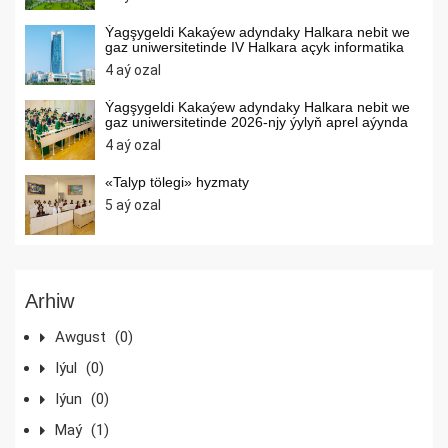
Ýagşygeldi Kakaýew adyndaky Halkara nebit we
gaz uniwersitetinde IV Halkara açyk informatika
internet olimpiadasy geçirilýär
4 aý ozal
Ýagşygeldi Kakaýew adyndaky Halkara nebit we
gaz uniwersitetinde 2026-njy ýylyň aprel aýynda
umumybilim berýän orta mekdepleriň
4 aý ozal
okuwçylarynyň arasynda matematika, himiýa,
informatika dersleri boýunça olimpiadalar
geçirilýär
«Talyp tölegi» hyzmaty
5 aý ozal
Arhiw
Awgust
(0)
Iýul
(0)
Iýun
(0)
Maý
(1)