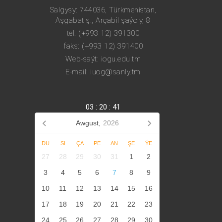
Salgysy: 744036, Türkmenistan,
Aşgabat ş., Arçabil şaýoly, 8
tel: (+993 12) 391300
faks: (+993 12) 391400
Web-saýt: iogu.edu.tm
E-mail: iuog@sanly.tm
03
:
20
:
41
Awgust,
2026
DU
SI
ÇA
PE
AN
ŞE
ÝE
27
28
29
30
31
1
2
3
4
5
6
7
8
9
10
11
12
13
14
15
16
17
18
19
20
21
22
23
24
25
26
27
28
29
30