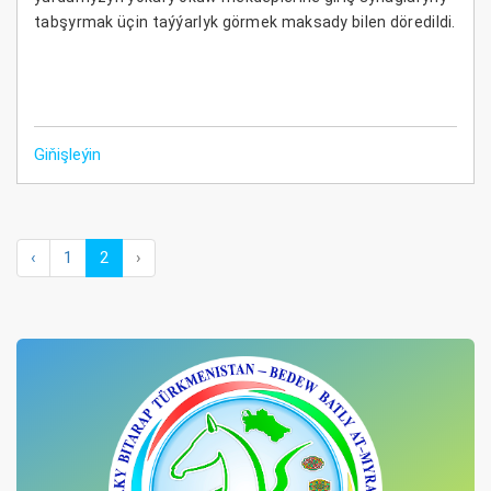
tabşyrmak üçin taýýarlyk görmek maksady bilen döredildi.
Giňişleýin
‹
1
2
›