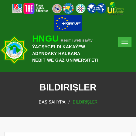
HNGU
Resmi web saýty
Toggl
ÝAGŞYGELDI KAKAÝEW
navig
ADYNDAKY HALKARA
NEBIT WE GAZ UNIWERSITETI
BILDIRIŞLER
BAŞ SAHYPA
BILDIRIŞLER