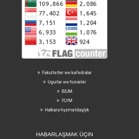
Fakultetler we kafedralar
Ugurlar we hünärler
BILIM
YLYM
Halkara hyzmatdaşlyk
HABARLAŞMAK ÜÇIN