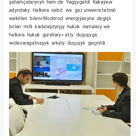
şahamçalarynyň hem-de Ýagşygeldi Kakaýew
adyndaky Halkara nebit we gaz uniwersitetiniň
wekilleri bilen«Wodorod energiýasyna degişli
bolan milli kadalaşdyryjy hukuk namalary we
halkara hukuk gurallary» atly duşuşyga
wideoaragatnaşyk arkaly duşuşyk geçirildi.