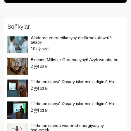
Soňkylar
Wodorod energetikasyny ösdürmek-döwrüň
talaby
10 aý ozal
Birleşen Milletler Guramasynyň Azyk we oba ho...
2 ýyl ozal
Türkmenistanyň Daşary işler ministrliginiň Ha...
2 ýyl ozal
Türkmenistanyň Daşary işler ministrliginiň Ha...
2 ýyl ozal
Türkmenistanda wodorod energiýasyny
ösdürmek...