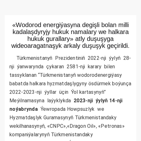
«Wodorod energiýasyna degişli bolan milli
kadalaşdyryjy hukuk namalary we halkara
hukuk gurallary» atly duşuşyga
wideoaragatnaşyk arkaly duşuşyk geçirildi.
Türkmenistanyň Prezidentiniň 2022-nji ýylyň 28-
nji ýanwarynda çykaran 2581-nji karary bilen
tassyklanan “Türkmenistanyň wodorodenergiýasy
babatda halkara hyzmatdaşlygyny ösdürmek boýunça
2022-2023-nji ýyllar üçin Ýol kartasynyň”
Meýilnamasyna laýyklykda
2023-nji ýylyň 14-nji
noýabrynda
Ýewropada Howpsuzlyk we
Hyzmatdaşlyk Guramasynyň Türkmenistandaky
wekilhanasynyň, «CNPC»,«Dragon Oil», «Petronas»
kompaniýalarynyň Türkmenistandaky