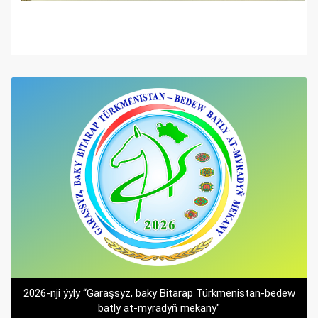
2026-nji ýyly “Garaşsyz, baky Bitarap Türkmenistan-bedew
batly at-myradyň mekany"