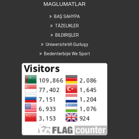
MAGLUMATLAR
BAŞ SAHYPA
TÄZELIKLER
BILDIRIŞLER
Uniwersitetiň Gurluşy
Bedenterbiýe We Sport