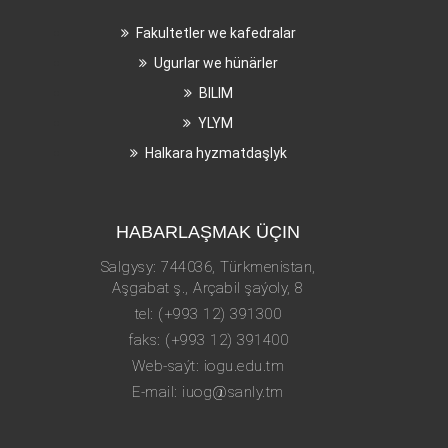
Fakultetler we kafedralar
Ugurlar we hünärler
BILIM
YLYM
Halkara hyzmatdaşlyk
HABARLAŞMAK ÜÇIN
Salgysy: 744036, Türkmenistan,
Aşgabat ş., Arçabil şaýoly, 8
tel: (+993 12) 391300
faks: (+993 12) 391400
Web-saýt: iogu.edu.tm
E-mail: iuog@sanly.tm