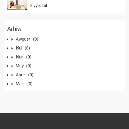
2 ýyl ozal
Arhiw
Awgust
(0)
Iýul
(0)
Iýun
(0)
Maý
(0)
Aprel
(0)
Mart
(0)