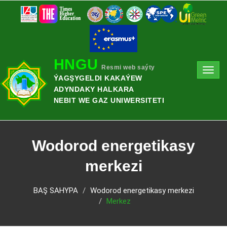
HNGU
Resmi web saýty
Toggl
ÝAGŞYGELDI KAKAÝEW
navig
ADYNDAKY HALKARA
NEBIT WE GAZ UNIWERSITETI
Wodorod energetikasy
merkezi
BAŞ SAHYPA
Wodorod energetikasy merkezi
Merkez