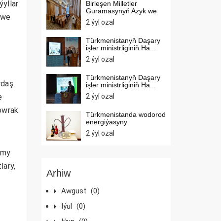
yllar
Birleşen Milletler
Guramasynyň Azyk we
 we
oba ho...
2 ýyl ozal
Türkmenistanyň Daşary
işler ministrliginiň Ha...
2 ýyl ozal
Türkmenistanyň Daşary
rdaş
işler ministrliginiň Ha...
2 ýyl ozal
e
owrak
Türkmenistanda wodorod
energiýasyny
ösdürmek...
2 ýyl ozal
lmy
lary,
Arhiw
,
Awgust
(0)
Iýul
(0)