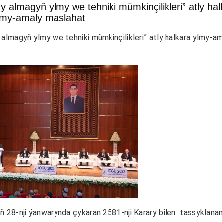
 almagyň ylmy we tehniki mümkinçilikleri” atly hal
lmy-amaly maslahat
yň ylmy we tehniki mümkinçilikleri” atly halkara ylmy-am
 28-nji ýanwarynda çykaran 2581-nji Karary bilen tassyklana