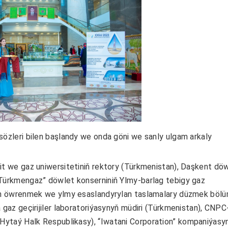
sözleri bilen başlandy we onda göni we sanly ulgam arkaly
we gaz uniwersitetiniň rektory (Türkmenistan), Daşkent dö
Türkmengaz” döwlet konserniniň Ylmy-barlag tebigy gaz
ýyn öwrenmek we ylmy esaslandyrylan taslamalary düzmek bölü
 gaz geçirijiler laboratoriýasynyň müdiri (Türkmenistan), CNPC
(Hytaý Halk Respublikasy),
“Iwatani Corporation” kompaniýasy