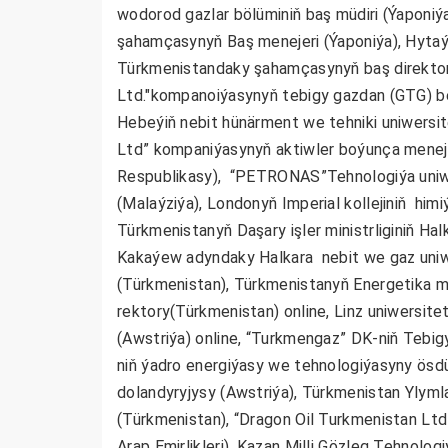
wodorod gazlar bölüminiň baş müdiri (Ýaponiýa
şahamçasynyň Baş menejeri (Ýaponiýa), Hytaýy
Türkmenistandaky şahamçasynyň baş direktory
Ltd."kompanoiýasynyň tebigy gazdan (GTG) b
Hebeýiň nebit hünärment we tehniki uniwersit
Ltd” kompaniýasynyň aktiwler boýunça menejeri
Respublikasy), “PETRONAS”Tehnologiýa uniwe
(Malaýziýa), Londonyň Imperial kollejiniň him
Türkmenistanyň Daşary işler ministrliginiň Ha
Kakaýew adyndaky Halkara nebit we gaz uniwe
(Türkmenistan), Türkmenistanyň Energetika mi
rektory(Türkmenistan) online, Linz uniwersite
(Awstriýa) online, “Turkmengaz” DK-niň Tebig
niň ýadro energiýasy we tehnologiýasyny ösdü
dolandyryjysy
(Awstriýa), Türkmenistan Ylym
(Türkmenistan),
“Dragon Oil Turkmenistan Ltd
Arap Emirlikleri), Kazan Milli Gözleg Tehnolog