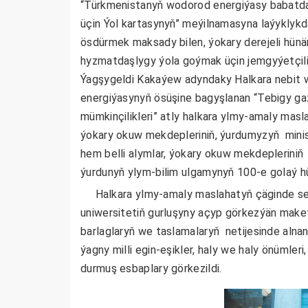
“Türkmenistanyň wodorod energiýasy babatda
üçin Ýol kartasynyň” meýilnamasyna laýykly
ösdürmek maksady bilen, ýokary derejeli hün
hyzmatdaşlygy ýola goýmak üçin jemgyýetçili
Ýagşygeldi Kakaýew adyndaky Halkara nebit w
energiýasynyň ösüşine bagyşlanan “Tebigy g
mümkinçilikleri” atly halkara ylmy-amaly masla
ýokary okuw mekdepleriniň, ýurdumyzyň ministr
hem belli alymlar, ýokary okuw mekdeplerini
ýurdunyň ylym-bilim ulgamynyň 100-e golaý hü
Halkara ylmy-amaly maslahatyň çäginde ser
uniwersitetiň gurluşyny açyp görkezýän maket
barlaglaryň we taslamalaryň netijesinde alnan
ýagny milli egin-eşikler, haly we haly önümleri, 
durmuş esbaplary görkezildi.