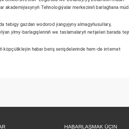
ar akademiýasynyň Tehnologiýalar merkeziniň barlaghana müdi
tebigy gazdan wodorod ýangyjyny almagyňusullary,
lýan ylmy-barlagişleriniň we taslamalaryň netijeleri barada tej
köpçülikleýin habar beriş serişdelerinde hem-de internet
AR
HABARLAŞMAK ÜÇIN