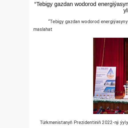
“Tebigy gazdan wodorod energiýasyny
y
“Tebigy gazdan wodorod energiýasyny almag
maslahat
Türkmenistanyň Prezidentiniň 2022-nji ýylyň