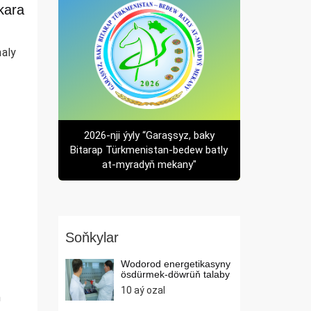
kara
aly
2026-nji ýyly “Garaşsyz, baky
Bitarap Türkmenistan-bedew batly
at-myradyň mekany"
Soňkylar
Wodorod energetikasyny
ösdürmek-döwrüň talaby
10 aý ozal
n