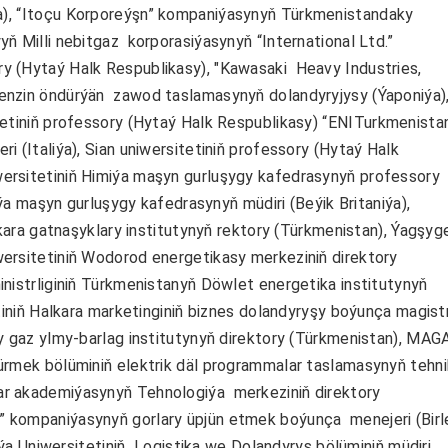
),
“Itoçu Korporeýşn” kompaniýasynyň Türkmenistandaky
ň Milli nebitgaz korporasiýasynyň “International Ltd.”
 (Hytaý Halk Respublikasy), "Kawasaki Heavy Industries,
enzin öndürýän zawod taslamasynyň dolandyryjysy (Ýaponiýa)
etiniň professory (Hytaý Halk Respublikasy)
“ENITurkmenista
 (Italiýa), Sian uniwersitetiniň professory (Hytaý Halk
rsitetiniň Himiýa maşyn gurluşygy kafedrasynyň professory
iýa maşyn gurluşygy kafedrasynyň müdiri (Beýik Britaniýa),
lkara gatnaşyklary institutynyň rektory (Türkmenistan), Ýagşyge
rsitetiniň Wodorod energetikasy merkeziniň direktory
nistrliginiň Türkmenistanyň Döwlet energetika institutynyň
tiniň Halkara marketinginiň biznes dolandyryşy boýunça magistr
y gaz ylmy-barlag institutynyň direktory (Türkmenistan), MAG
rmek bölüminiň elektrik däl programmalar taslamasynyň tehni
lar akademiýasynyň Tehnologiýa merkeziniň direktory
” kompaniýasynyň gorlary üpjün etmek boýunça menejeri (Bir
iýa Uniwersitetiniň Logistika we Dolandyryş bölüminiň müdiri