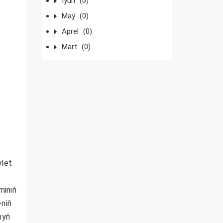
Iýun
(0)
Maý
(0)
Aprel
(0)
Mart
(0)
wlet
miniň
-niň
nyň