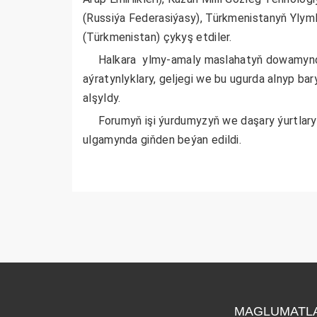
(Russiýa Federasiýasy), Türkmenistanyň Ylyml
(Türkmenistan) çykyş etdiler.
Halkara ylmy-amaly maslahatyň dowamynda 
aýratynlyklary, geljegi we bu ugurda alnyp bary
alşyldy.
Forumyň işi ýurdumyzyň we daşary ýurtlaryň 
ulgamynda giňden beýan edildi.
MAGLUMATL