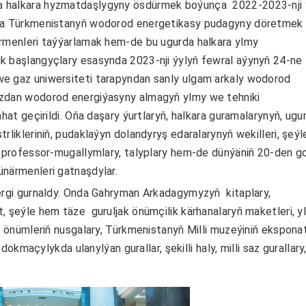
 halkara hyzmatdaşlygyny ösdürmek boýunça 2022-2023-nji ý
kda Türkmenistanyň wodorod energetikasy pudagyny döretmek
ärmenleri taýýarlamak hem-de bu ugurda halkara ylmy
k başlangyçlary esasynda 2023-nji ýylyň fewral aýynyň 24-ne
e gaz uniwersiteti tarapyndan sanly ulgam arkaly wodorod
azdan wodorod energiýasyny almagyň ylmy we tehniki
hat geçirildi. Oňa daşary ýurtlaryň, halkara guramalarynyň, ugu
likleriniň, pudaklaýyn dolandyryş edaralarynyň wekilleri, şeýl
ň professor-mugallymlary, talyplary hem-de dünýäniň 20-den g
närmenleri gatnaşdylar.
gi gurnaldy. Onda Gahryman Arkadagymyzyň kitaplary,
, şeýle hem täze guruljak önümçilik kärhanalaryň maketleri, y
 önümleriň nusgalary, Türkmenistanyň Milli muzeýiniň eksponat
dokmaçylykda ulanylýan gurallar, şekilli haly, milli saz gurallary