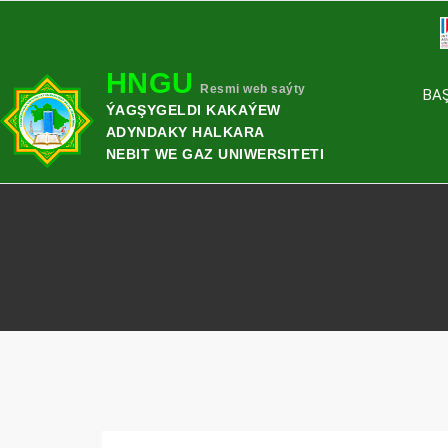
HNGU
Resmi web saýty
BA
ÝAGŞYGELDI KAKAÝEW
ADYNDAKY HALKARA
NEBIT WE GAZ UNIWERSITETI