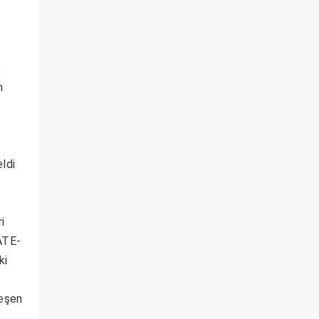
,
n
ldi
i
ATE-
ki
leşen