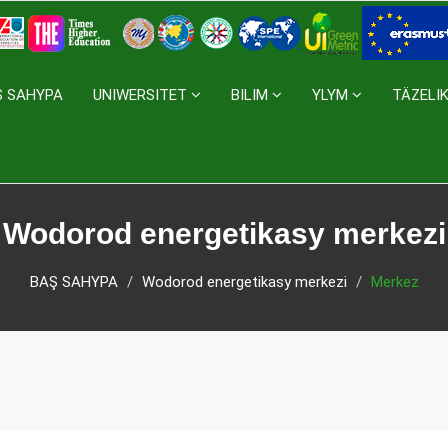
Ş SAHYPA
UNIWERSITET
BILIM
YLYM
TÄZELI
Wodorod energetikasy merkezi
BAŞ SAHYPA
Wodorod energetikasy merkezi
Merkez