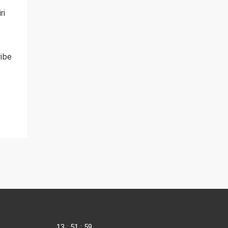
ri
ribe
13
:
51
:
59