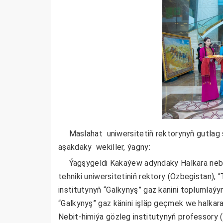
Maslahat uniwersitetiň rektorynyň
gutlag 
aşakdaky wekiller, ýagny:
Ýagşygeldi Kakaýew adyndaky Halkara nebit 
tehniki uniwersitetiniň rektory (Özbegistan),
“
institutynyň “Galkynyş” gaz känini toplumla
“Galkynyş” gaz känini işläp geçmek we halkara
Nebit-himiýa gözleg institutynyň professory 