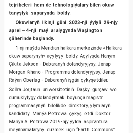
tejribeleri hem-de tehnologiýalary bilen okuw-
tanyşlyk saparynda boldy.
Okuwlaryň ilkinji güni 2023-nji ýylyň 29-njy
aprel – 4-nji maý aralygynda Waşington
şäherinde başlandy.
1-nji maýda Meridian halkara merkezinde «Halkara
okuw saparynyň» açylyşy boldy. Açylyşda Hanym
Çikita Jekson - Dabaranyň dolandyryjysy, Jenap
Morgan Kihano - Programma dolandyryjysy, Jenap
Raýan Oberlag - Dabaranyň işgäri çykyşetdiler.
Soňra Jorjtaun uniwersitetiniň Daşky gurşaw we
durnuklylygy dolandyrmak boýunça magistr
programmasynyň bilelikde direktory, ylymlaryň
kandidaty Mariýa Petrowa çykyş etdi.
Doktor
Mariýa A. Petrowa
2019-njy ýylda aspirantura
meýilnamalaryny düzmek üçin “Earth Commons”