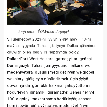
2-nji surat. ÝOM-däki duşuşyk
Ş.Tülemedow, 2023-nji ýylyň 9-njy maý – 13-nji
maý aralygynda Tehas ştatynyň Dallas şäherinde
okuwlar bilen bagly iş saparynda boldy.
Dallas/Fort Wort Halkara gatnaşyklar geňeşi
Demirgazyk Tehas jemgyýetine halkara we
medeniýetara düşünişmegi getirýän we global
wakalary giňişleýin düşündirmek üçin ýylyň
dowamynda görnükli halkara şahsyýetlerini
hödürleýän dinamiki guramadyr. Geňeş her ýyl
100-e golaý maksatnama hödürleýär, esasan
hem işewürligiň, syýasatyň, medeniýetiň we