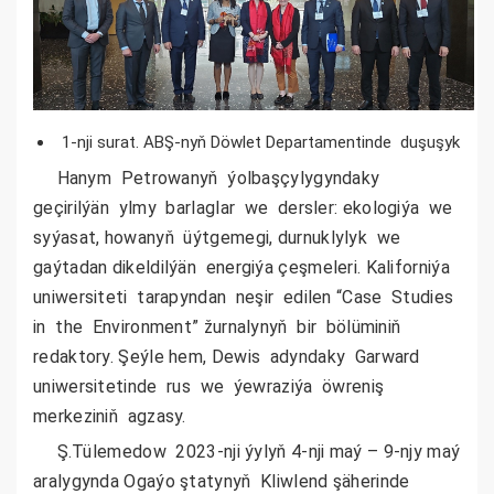
1-nji surat. ABŞ-nyň Döwlet Departamentinde duşuşyk
Hanym Petrowanyň ýolbaşçylygyndaky
geçirilýän ylmy barlaglar we dersler: ekologiýa we
syýasat, howanyň üýtgemegi, durnuklylyk we
gaýtadan dikeldilýän energiýa çeşmeleri. Kaliforniýa
uniwersiteti tarapyndan neşir edilen “Case Studies
in the Environment” žurnalynyň bir bölüminiň
redaktory. Şeýle hem, Dewis adyndaky Garward
uniwersitetinde rus we ýewraziýa öwreniş
merkeziniň agzasy.
Ş.Tülemedow 2023-nji ýylyň 4-nji maý – 9-njy maý
aralygynda Ogaýo ştatynyň Kliwlend şäherinde