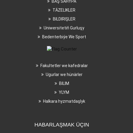
BAŞ SAHYPA
TÄZELIKLER
BILDIRIŞLER
Uniwersitetiň Gurluşy
Bedenterbiýe We Sport
Fakultetler we kafedralar
Ugurlar we hünärler
BILIM
YLYM
Halkara hyzmatdaşlyk
HABARLAŞMAK ÜÇIN