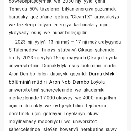
döwrebaplaşdyrmak we 2030-njy ýyla çenli
Tehasda 50% täzelenip bilýän energiýa gazanmak
baradaky göz öňüne getiriş. “CleanTX” arassalaýyş
we täzelenip bilýän energiýa kärhanalary üçin
ykdysady ösüş we hünär birleşigidir.
2023-nji ýylyň 13-nji maý – 17-nji maý aralygynda
Ş.Tülemedow Illinoýs ştatynyň Çikago şähernde
boldy. 2023-nji ýylyň 15-nji maýynda
Çikago Loýola
uniwersitetiniň
Durnuklylyk ösüş bölüminiň müdiri
Durnuklylyk
Aron
Dernbo
bilen duşuşyk geçirildi.
bölüminiň müdiri Aron Nobl Dernbo
Loýola
uniwersitetiniň şäherçelerinde we akademiki
merkezlerinde 17 000 okuwçy we 4000 mugallym
üçin iň durnukly we üýtgeşik bilim tejribesini
döretmek üçin goldaýar. Loýolanyň okuw
meýilnamasy, medeniýeti we uniwersitet
şäherçelerinde işleýän howanyň hereketine, suwy