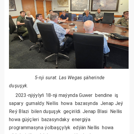
5-nji surat. Las Wegas şäherinde
duşuşyk.
2023-njiýylyň 18-nji maýynda Guwer bendine iş
sapary gurnaldy. Nellis howa bazasynda Jenap Jeý
Reý Blazi bilen duşuşyk geçirildi. Jenap Blasi Nellis
howa güýçleri bazasyndaky energiýa
programmasyna ýolbaşçylyk edýän Nellis howa