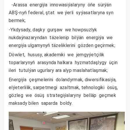
-Arassa energiýa innowasiýalaryny öňe sürýän
ABŞ-nyň federal, ştat we ýerli syýasatlaryna syn
bermek;
-Ykdysady, daşky gurşaw we howpsuzlyk
nukdaýnazaryndan täzelenip bilýän energiýa we
energiýa ulgamynyň täzeliklerini gözden geçirmek;
Döwlet, hususy, akademiki we jemgyýetçilik
toparlarynyň arasynda halkara hyzmatdaşlygy üçin
ileri tutulýan ugurlary ara alyp maslahatlaşmak;
Energiýa çeşmelerini dolandyrmak, diwersifikasiýa,
elýeterlilik, sarpetmegi azaltmak, tehnologiki ösüş,
gözleg we ösüş strategiýalaryny belläp geçmek
maksady bilen saparda boldy.