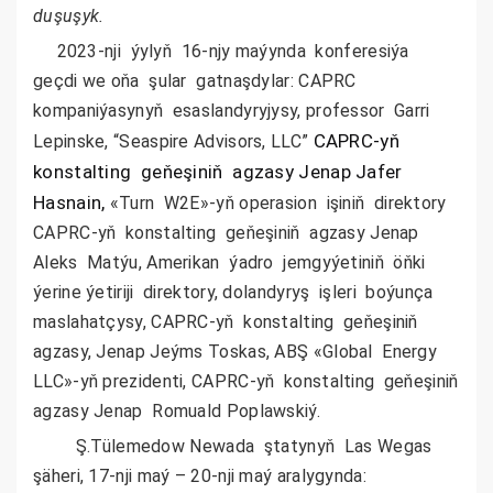
duşuşyk.
2023-nji ýylyň 16-njy maýynda konferesiýa
geçdi we oňa şular gatnaşdylar: CAPRC
kompaniýasynyň esaslandyryjysy, professor Garri
CAPRC-yň
Lepinske, “Seaspire Advisors, LLC”
konstalting geňeşiniň agzasy Jenap Jafer
Hasnain,
«Turn W2E»-yň operasion işiniň direktory
CAPRC-yň konstalting geňeşiniň agzasy Jenap
Aleks Matýu, Amerikan ýadro jemgyýetiniň öňki
ýerine ýetiriji direktory, dolandyryş işleri boýunça
maslahatçysy, CAPRC-yň konstalting geňeşiniň
agzasy, Jenap Jeýms Toskas, ABŞ «Global Energy
LLC»-yň prezidenti, CAPRC-yň konstalting geňeşiniň
agzasy Jenap Romuald Poplawskiý.
Ş.Tülemedow Newada ştatynyň Las Wegas
şäheri, 17-nji maý – 20-nji maý aralygynda: