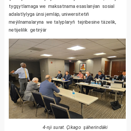
tygşytlamaga we maksatnama esaslanýan sosial
adalatlylyga ünsi jemläp, uniwersitetiň
meýilnamalaryna we talyplaryň tejribesine täzelik,
netijelilik getirýär
4-nji surat. Çikago şäherindäki