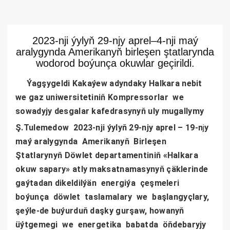
2023-nji ýylyň 29-njy aprel–4-nji maý
aralygynda Amerikanyň birleşen ştatlarynda
wodorod boýunça okuwlar geçirildi.
Ýagşygeldi Kakaýew adyndaky Halkara nebit
we gaz uniwersitetiniň Kompressorlar we
sowadyjy desgalar kafedrasynyň uly mugallymy
Ş.Tulemedow
2023-nji ýylyň 29-njy aprel – 19-n
j
y
maý aralygynda Amerikanyň Birleşen
Ştatlarynyň Döwlet departamentiniň «Halkara
okuw sapary» atly maksatnamasynyň çäklerinde
gaýtadan dikeldilýän energiýa çeşmeleri
boýunça döwlet taslamalary we başlangyçlary,
şeýle-de buýurduň daşky gurşaw, howanyň
üýtgemegi we energetika babatda öňdebaryjy