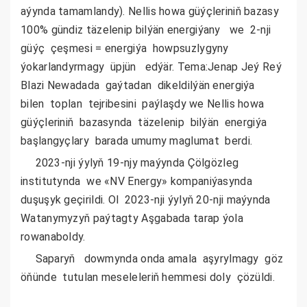
aýynda tamamlandy). Nellis howa güýçleriniň bazasy
100% gündiz täzelenip bilýän energiýany we 2-nji
güýç çeşmesi = energiýa howpsuzlygyny
ýokarlandyrmagy üpjün edýär. Tema:Jenap Jeý Reý
Blazi Newadada gaýtadan dikeldilýän energiýa
bilen toplan tejribesini paýlaşdy we Nellis howa
güýçleriniň bazasynda täzelenip bilýän energiýa
başlangyçlary barada umumy maglumat berdi.
2023-nji ýylyň 19-njy maýynda Çölgözleg
institutynda we «NV Energy» kompaniýasynda
duşuşyk geçirildi. Ol 2023-nji ýylyň 20-nji maýynda
Watanymyzyň paýtagty Aşgabada tarap ýola
rowanaboldy.
Saparyň dowmynda onda amala aşyrylmagy göz
öňünde tutulan meseleleriň hemmesi doly çözüldi.