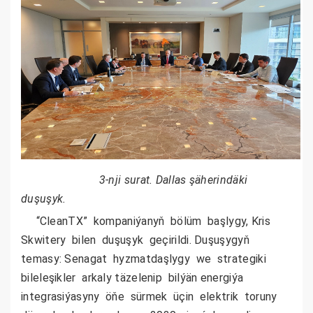
3-nji surat. Dallas şäherindäki
duşuşyk.
“CleanTX” kompaniýanyň bölüm başlygy, Kris
Skwitery bilen duşuşyk geçirildi.
Duşuşygyň
temasy:
Senagat hyzmatdaşlygy we strategiki
bileleşikler arkaly täzelenip bilýän energiýa
integrasiýasyny öňe sürmek üçin elektrik toruny