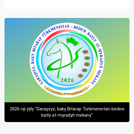
2026-nji ýyly “Garaşsyz, baky Bitarap Türkmenistan-bedew
batly at-myradyň mekany"