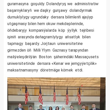
guramasyna goşuldy. Dolandyryş we administratiw
başarnyklaryň we daşky gurşawy dolandyrmak
durnuklylygy ugrundaky dersara bilimleriň ajaýyp
utgaşmasy bilen hem okuw mekdeplerinde,
öňdebaryjy kompaniýalarda köp ýyllyk tejribesi
işiniň arasynda deňagramlylygy aňsatlyk bilen
tapmagy başardy.
Jorjtaun uniwersitetine
girmezden öň Milli Ylym Gaznasy tarapyndan
maliýeleşdirilýän Boston şäherindäki Massaçusets
uniwersitetinde dersara «Kenar we jemgyýetçilik»
maksatnamasyny döretmäge kömek etdi.