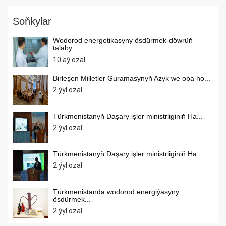
Soňkylar
Wodorod energetikasyny ösdürmek-döwrüň
talaby
10 aý ozal
Birleşen Milletler Guramasynyň Azyk we oba ho...
2 ýyl ozal
Türkmenistanyň Daşary işler ministrliginiň Ha...
2 ýyl ozal
Türkmenistanyň Daşary işler ministrliginiň Ha...
2 ýyl ozal
Türkmenistanda wodorod energiýasyny
ösdürmek...
2 ýyl ozal