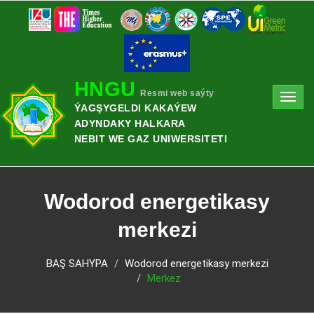
HNGU
Resmi web saýty
Toggl
ÝAGŞYGELDI KAKAÝEW
navig
ADYNDAKY HALKARA
NEBIT WE GAZ UNIWERSITETI
Wodorod energetikasy
merkezi
BAŞ SAHYPA
Wodorod energetikasy merkezi
Merkez