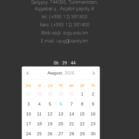
Salgysy: 744036, Türkmenistan,
Aşgabat ş., Arçabil şaýoly, 8
tel: (+993 12) 391300
faks: (+993 12) 391400
Web-saýt: iogu.edu.tm
E-mail: iuog@sanly.tm
06
:
39
:
45
Awgust,
2026
DU
SI
ÇA
PE
AN
ŞE
ÝE
27
28
29
30
31
1
2
3
4
5
6
7
8
9
10
11
12
13
14
15
16
17
18
19
20
21
22
23
24
25
26
27
28
29
30