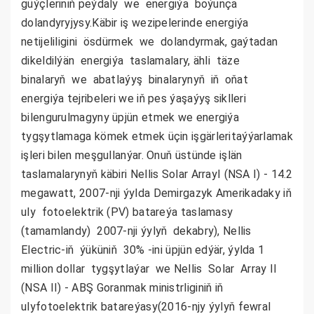
güýçleriniň peýdaly we energiýa boýunça
dolandyryjysy.Käbir iş wezipelerinde energiýa
netijeliligini ösdürmek we dolandyrmak, gaýtadan
dikeldilýän energiýa taslamalary, ähli täze
binalaryň we abatlaýyş binalarynyň iň oňat
energiýa tejribeleri we iň pes ýaşaýyş siklleri
bilengurulmagyny üpjün etmek we energiýa
tygşytlamaga kömek etmek üçin işgärleritaýýarlamak
işleri bilen meşgullanýar. Onuň üstünde işlän
taslamalarynyň käbiri Nellis Solar ArrayI (NSA I) - 14.2
megawatt, 2007-nji ýylda Demirgazyk Amerikadaky iň
uly fotoelektrik (PV) batareýa taslamasy
(tamamlandy) 2007-nji ýylyň dekabry), Nellis
Electric-iň ýüküniň 30% -ini üpjün edýär, ýylda 1
million dollar tygşytlaýar we Nellis Solar Array II
(NSA II) - ABŞ Goranmak ministrliginiň iň
ulyfotoelektrik batareýasy(2016-njy ýylyň fewral