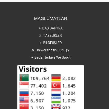
MAGLUMATLAR
BAŞ SAHYPA
TÄZELIKLER
BILDIRIŞLER
Uniwersitetiň Gurluşy
Bedenterbiýe We Sport