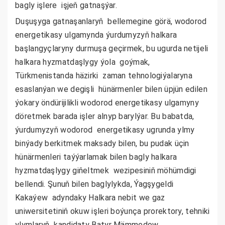
bagly işlere işjeň gatnaşýar.
Duşuşyga gatnaşanlaryň bellemegine görä, wodorod
energetikasy ulgamynda ýurdumyzyň halkara
başlangyçlaryny durmuşa geçirmek, bu ugurda netijeli
halkara hyzmatdaşlygy ýola goýmak,
Türkmenistanda häzirki zaman tehnologiýalaryna
esaslanýan we degişli hünärmenler bilen üpjün edilen
ýokary öndürijilikli wodorod energetikasy ulgamyny
döretmek barada işler alnyp barylýar. Bu babatda,
ýurdumyzyň wodorod energetikasy ugrunda ylmy
binýady berkitmek maksady bilen, bu pudak üçin
hünärmenleri taýýarlamak bilen bagly halkara
hyzmatdaşlygy giňeltmek wezipesiniň möhümdigi
bellendi. Şunuň bilen baglylykda, Ýagşygeldi
Kakaýew adyndaky Halkara nebit we gaz
uniwersitetiniň okuw işleri boýunça prorektory, tehniki
ylymlaryň kandidaty Batyr Mämmedow