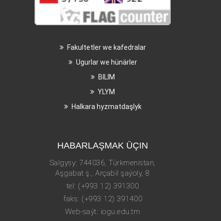
Fakultetler we kafedralar
Ugurlar we hünärler
BILIM
YLYM
Halkara hyzmatdaşlyk
HABARLAŞMAK ÜÇIN
Salgysy: 744036, Türkmenistan,
Aşgabat ş., Arçabil şaýoly, 8
tel: (+993 12) 391300
faks: (+993 12) 391400
Web-saýt: iogu.edu.tm