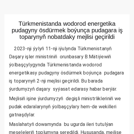
Türkmenistanda wodorod energetika
pudagyny ösdürmek boýunça pudagara iş
toparynyň nobatdaky mejlisi geçirildi
2023-nji ýylyň 11-nji iýulynda Türkmenistanyň
Daşary işler ministriniň orunbasary B.Mätiýewiň
ýolbaşçylygynda Türkmenistanda wodorod
energetikasy pudagyny ösdürmek boýunça pudagara
iş toparynyň 2-nji mejlisi geçirildi. Bu barada
ýurdumyzyň daşary syýasat edarasy habar berýär.
Mejlisiň işine ýurdumyzyň degişli ministrlikleriniň we
pudak edaralarynyň ýolbaşçylary hem-de wekilleri
gatnaşdylar.
Maslahatyň dowamynda bu ugurda ileri tutulýan
meseleleriň toplumyna seredildi. Hususanda, mejlise