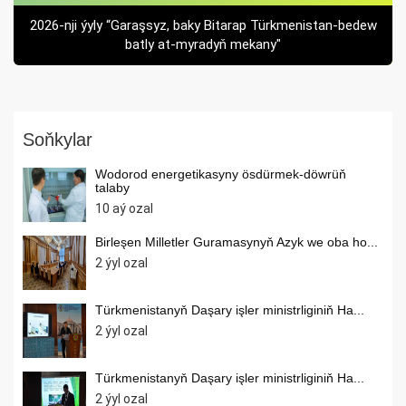
2026-nji ýyly “Garaşsyz, baky Bitarap Türkmenistan-bedew
batly at-myradyň mekany"
Soňkylar
Wodorod energetikasyny ösdürmek-döwrüň
talaby
10 aý ozal
Birleşen Milletler Guramasynyň Azyk we oba ho...
2 ýyl ozal
Türkmenistanyň Daşary işler ministrliginiň Ha...
2 ýyl ozal
Türkmenistanyň Daşary işler ministrliginiň Ha...
2 ýyl ozal