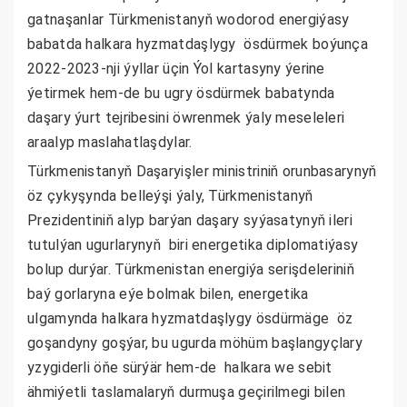
gatnaşanlar Türkmenistanyň wodorod energiýasy
babatda halkara hyzmatdaşlygy ösdürmek boýunça
2022-2023-nji ýyllar üçin Ýol kartasyny ýerine
ýetirmek hem-de bu ugry ösdürmek babatynda
daşary ýurt tejribesini öwrenmek ýaly meseleleri
araalyp maslahatlaşdylar.
Türkmenistanyň Daşaryişler ministriniň orunbasarynyň
öz çykyşynda belleýşi ýaly, Türkmenistanyň
Prezidentiniň alyp barýan daşary syýasatynyň ileri
tutulýan ugurlarynyň biri energetika diplomatiýasy
bolup durýar. Türkmenistan energiýa serişdeleriniň
baý gorlaryna eýe bolmak bilen, energetika
ulgamynda halkara hyzmatdaşlygy ösdürmäge öz
goşandyny goşýar, bu ugurda möhüm başlangyçlary
yzygiderli öňe sürýär hem-de halkara we sebit
ähmiýetli taslamalaryň durmuşa geçirilmegi bilen