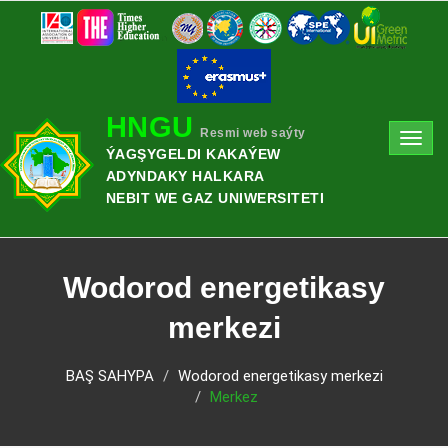
HNGU
Resmi web saýty
Toggl
ÝAGŞYGELDI KAKAÝEW
navig
ADYNDAKY HALKARA
NEBIT WE GAZ UNIWERSITETI
Wodorod energetikasy
merkezi
BAŞ SAHYPA
Wodorod energetikasy merkezi
Merkez