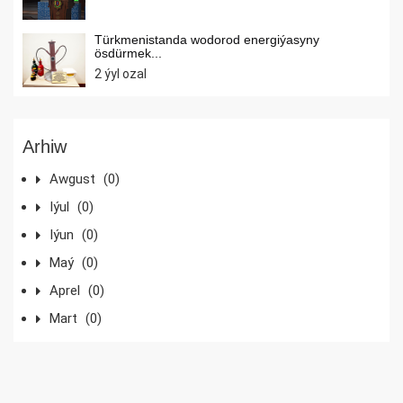
Türkmenistanda wodorod energiýasyny
ösdürmek...
2 ýyl ozal
Arhiw
Awgust
(0)
Iýul
(0)
Iýun
(0)
Maý
(0)
Aprel
(0)
Mart
(0)