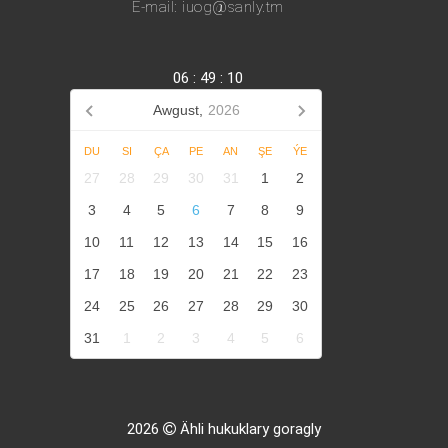
E-mail: iuog@sanly.tm
06
:
49
:
10
Awgust,
2026
DU
SI
ÇA
PE
AN
ŞE
ÝE
27
28
29
30
31
1
2
3
4
5
6
7
8
9
10
11
12
13
14
15
16
17
18
19
20
21
22
23
24
25
26
27
28
29
30
31
1
2
3
4
5
6
2026
Ähli hukuklary goragly