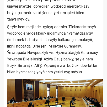
uniwersitetde döredilen wodorod energetikasy
boýunça merkeziniň ýerine ýetiren işleri bilen
tanyşdyryldy.
Şeýle hem mejlisde çykyş edenler Türkmenistanyň
wodorod energetikasy ulgamynda hyzmatdaşlygy
ösdürmek babatynda abraýly halkara guramalaryň,
ilkinji nobatda, Birleşen Milletler Guramasy,
Ýewropada Howpsuzlyk we Hyzmatdaşlyk Guramasy,
Ýewropa Bileleleşigi, Aziýa Ösüş banky, şeýle hem
Beýik Britaniýa, ABŞ, Ýaponiýa we beýleki döwletler
bilen hyzmatdaşlygyň ähmiýetini nygtadylar.